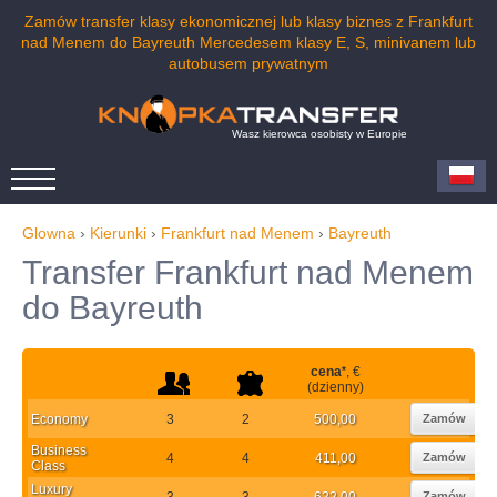
Zamów transfer klasy ekonomicznej lub klasy biznes z Frankfurt
nad Menem do Bayreuth Mercedesem klasy E, S, minivanem lub
autobusem prywatnym
Wasz kierowca osobisty w Europie
Glowna
›
Kierunki
›
Frankfurt nad Menem
›
Bayreuth
Transfer Frankfurt nad Menem
do Bayreuth
cena
*
, €
(dzienny)
Economy
3
2
500,00
Zamów
Business
4
4
411,00
Zamów
Class
Luxury
3
3
622,00
Zamów