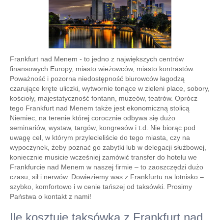
Frankfurt nad Menem - to jedno z największych centrów
finansowych Europy, miasto wieżowców, miasto kontrastów.
Poważność i pozorna niedostępność biurowców łagodzą
czarujące kręte uliczki, wytwornie tonące w zieleni place, sobory,
kościoły, majestatyczność fontann, muzeów, teatrów. Oprócz
tego Frankfurt nad Menem także jest ekonomiczną stolicą
Niemiec, na terenie której corocznie odbywa się dużo
seminariów, wystaw, targów, kongresów i t.d. Nie biorąc pod
uwagę cel, w którym przylecieliście do tego miasta, czy na
wypoczynek, żeby poznać go zabytki lub w delegacji służbowej,
koniecznie musicie wcześniej zamówić transfer do hotelu we
Frankfurcie nad Menem w naszej firmie – to zaoszczędzi dużo
czasu, sił i nerwów. Dowieziemy was z Frankfurtu na lotnisko –
szybko, komfortowo i w cenie tańszej od taksówki. Prosimy
Państwa o kontakt z nami!
Ile kosztuje taksówka z Frankfurt nad