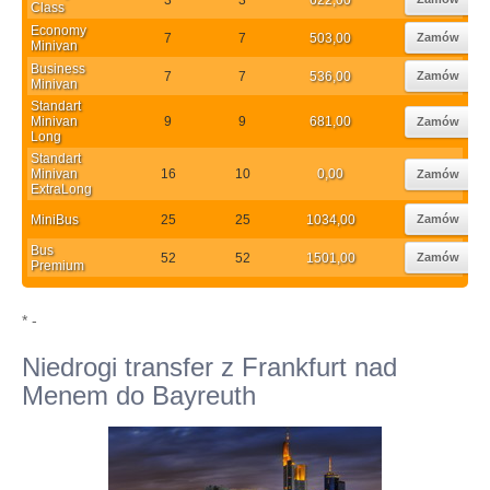
Class
Economy
7
7
503,00
Zamów
Minivan
Business
7
7
536,00
Zamów
Minivan
Standart
Minivan
9
9
681,00
Zamów
Long
Standart
Minivan
16
10
0,00
Zamów
ExtraLong
MiniBus
25
25
1034,00
Zamów
Bus
52
52
1501,00
Zamów
Premium
* -
Niedrogi transfer z Frankfurt nad
Menem do Bayreuth