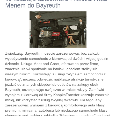
Menem do Bayreuth
Zwiedzając Bayreuth, możecie zarezerwować bez zaliczki
wypożyczenie samochodu z kierowcą od dwóch i więcej godzin
dziennie. Usługa Meet and Greet, oferowana przez firmę,
znacznie ułatwi spotkanie na lotnisku gościom stolicy lub
waszym bliskim. Korzystając z usługi "Wynajem samochodu z
kierowcą”, możesz odwiedzić najbliższe atrakcje turystyczne,
jeździć do znanych sklepów lub outletów na zakupy obok
Bayreuth, oszczędzając swój czas w trakcie wizyty. Zamówić
wynajem z kierowcą od firmy KnopkaTransfer kosztuje znacznie
mniej, niż korzystać z usług zwykłej taksówki. Dla tego, aby
zarezerwować wynajem z kierowcą komfortowego auta klasy
premium, minivana, autobusu lub niedużego samochodu klasy
ekonomicznej, wybierz zakładkę "Wynajem na godziny" po lewej