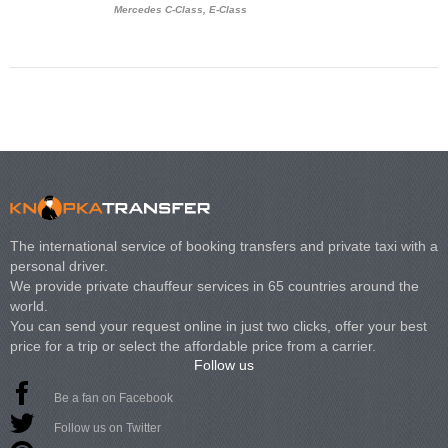
Mercedes C-Class, E-Class
Mercedes Viano, M
Volkswagen Carave
The international service of booking transfers and private taxi with a
personal driver.
We provide private chauffeur services in 65 countries around the
world.
You can send your request online in just two clicks, offer your best
price for a trip or select the affordable price from a carrier.
Follow us
Be a fan on Facebook
Follow us on Twitter