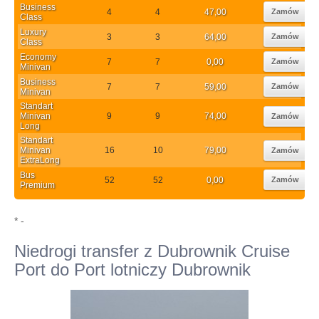
Business
4
4
47,00
Zamów
Class
Luxury
3
3
64,00
Zamów
Class
Economy
7
7
0,00
Zamów
Minivan
Business
7
7
59,00
Zamów
Minivan
Standart
Minivan
9
9
74,00
Zamów
Long
Standart
Minivan
16
10
79,00
Zamów
ExtraLong
Bus
52
52
0,00
Zamów
Premium
* -
Niedrogi transfer z Dubrownik Cruise
Port do Port lotniczy Dubrownik