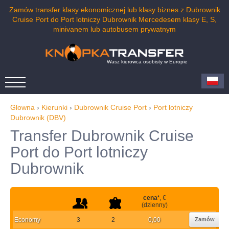
Zamów transfer klasy ekonomicznej lub klasy biznes z Dubrownik
Cruise Port do Port lotniczy Dubrownik Mercedesem klasy E, S,
minivanem lub autobusem prywatnym
Wasz kierowca osobisty w Europie
Glowna
›
Kierunki
›
Dubrownik Cruise Port
›
Port lotniczy
Dubrownik (DBV)
Transfer Dubrownik Cruise
Port do Port lotniczy
Dubrownik
cena
*
, €
(dzienny)
Economy
3
2
0,00
Zamów