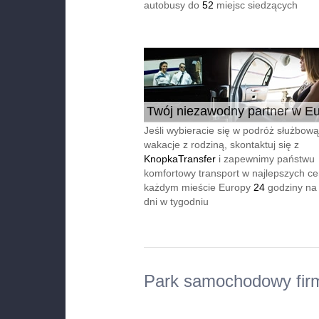
autobusy do
52
miejsc siedzących
Twój niezawodny partner w Eu
24/7
Jeśli wybieracie się w podróż służbową
wakacje z rodziną, skontaktuj się z
KnopkaTransfer
i zapewnimy państwu
komfortowy transport w najlepszych c
każdym mieście Europy
24
godziny na
dni w tygodniu
Park samochodowy fir