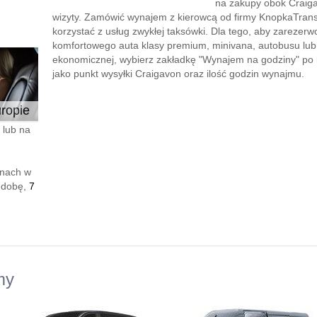
na zakupy obok Craiga
wizyty. Zamówić wynajem z kierowcą od firmy KnopkaTransf
korzystać z usług zwykłej taksówki. Dla tego, aby zareze
komfortowego auta klasy premium, minivana, autobusu lu
ekonomicznej, wybierz zakładkę "Wynajem na godziny" po le
jako punkt wysyłki Craigavon oraz ilość godzin wynajmu.
ropie
 lub na
enach w
 dobę,
7
my