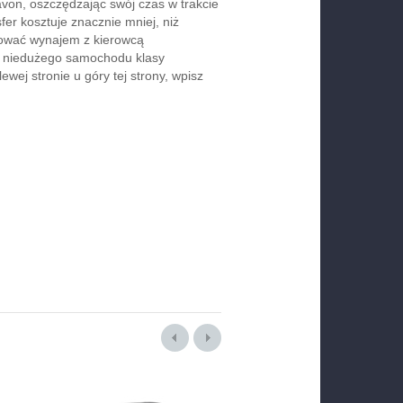
von, oszczędzając swój czas w trakcie
er kosztuje znacznie mniej, niż
rwować wynajem z kierowcą
b niedużego samochodu klasy
wej stronie u góry tej strony, wpisz