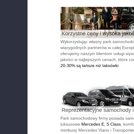
Korzystne ceny i wysoka jako
Wykorzystując własny park samochodo
wiarygodnych partnerów w całej Europi
oferujemy naszym klientom usługi wyso
jakości w najlepszych cenach, które cz
20-30% są tańsze niż taksówki
Reprezentacyjne samochody i
autobusy
Park samochodowy firmy posiada sa
luksusowe
Mercedes E, S Class
, komf
minibusy Mercedes Viano i Transporter