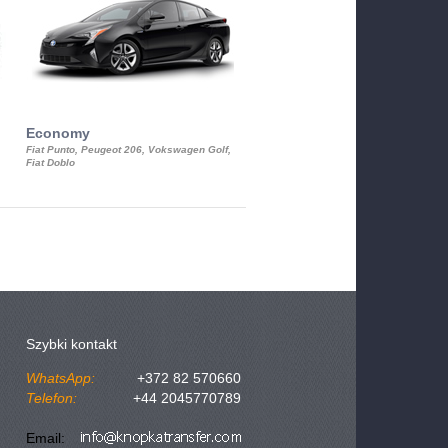
Economy
Luxury Class
Fiat Punto, Peugeot 206, Vokswagen Golf,
Mercedes S-Class, Audi A8, BMW 730
Fiat Doblo
Cadillac STS
Szybki kontakt
WhatsApp:
+372 82 570660
Telefon:
+44 2045770789
Email: