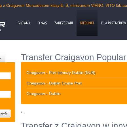
kę z Craigavon Mercedesem klasy E, S, minivanem VIANO, VITO lub a
GLOWNA
O NAS
ZAREZERWUJ
KIERUNKI
DLA PARTNERÓW
e
Transfer Craigavon Popular
y
Craigavon
↔
Port lotniczy Dublin (DUB)
Craigavon
↔
Dublin Cruise Port
Craigavon
↔
Dublin
* -
Transfer z Craigavon w inn