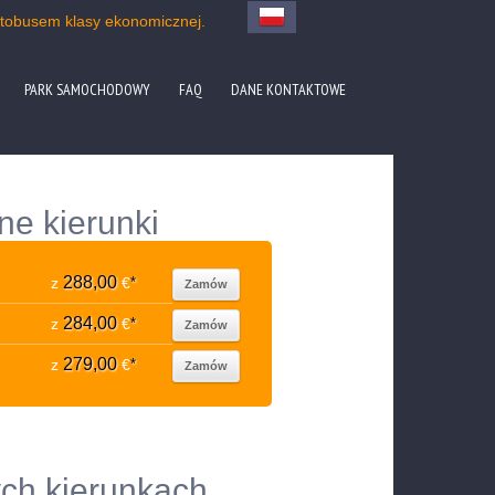
utobusem klasy ekonomicznej.
PARK SAMOCHODOWY
FAQ
DANE KONTAKTOWE
ne kierunki
288,00
z
€
*
Zamów
284,00
z
€
*
Zamów
279,00
z
€
*
Zamów
ych kierunkach