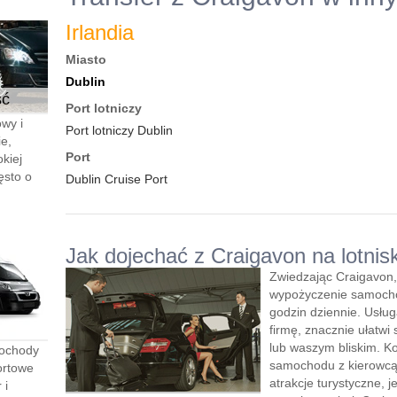
Irlandia
Miasto
Dublin
ść
Port lotniczy
wy i
Port lotniczy Dublin
e,
Port
kiej
ęsto o
Dublin Cruise Port
Jak dojechać z Craigavon na lotnis
Zwiedzając Craigavon,
wypożyczenie samocho
godzin dziennie. Usłu
firmę, znacznie ułatwi 
lub waszym bliskim. K
mochody
samochodu z kierowcą”
ortowe
atrakcje turystyczne, 
 i