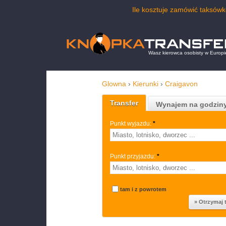
Ile kosztuje zamówić taksów
Wasz kierowca osobisty w Europi
Glowna
›
Kierunki
›
Craigavon
Transfer
Wynajem na godzin
Punkt wyjazdu:
*
Punkt przyjazdu:
*
tam i z powrotem