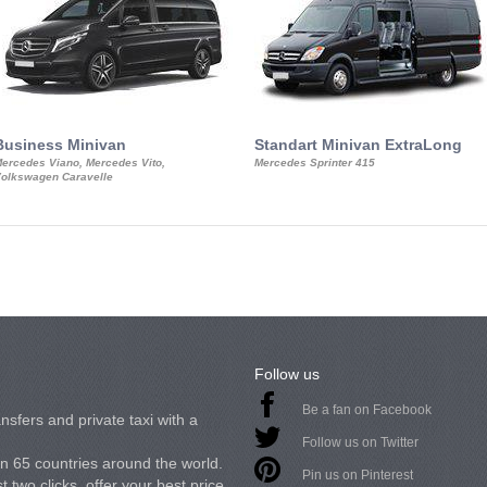
Business Minivan
Standart Minivan ExtraLong
ercedes Viano, Mercedes Vito,
Mercedes Sprinter 415
olkswagen Caravelle
Follow us
Be a fan on Facebook
nsfers and private taxi with a
Follow us on Twitter
in 65 countries around the world.
Pin us on Pinterest
 two clicks, offer your best price