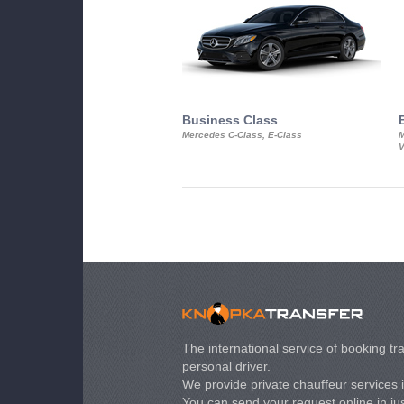
Business Class
Mercedes C-Class, E-Class
M
V
The international service of booking tra
personal driver.
We provide private chauffeur services 
You can send your request online in just