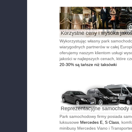
Korzystne ceny i wysoka jako
Wykorzystując własny park samochodo
wiarygodnych partnerów w całej Europi
oferujemy naszym klientom usługi wyso
jakości w najlepszych cenach, które cz
20-30% są tańsze niż taksówki
Reprezentacyjne samochody i
autobusy
Park samochodowy firmy posiada sa
luksusowe
Mercedes E, S Class
, komf
minibusy Mercedes Viano i Transporter