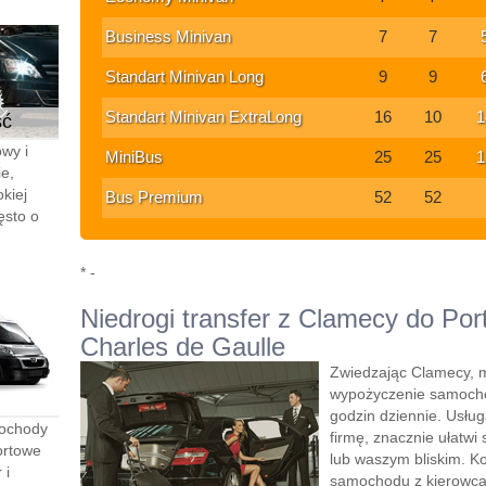
Business Minivan
7
7
Standart Minivan Long
9
9
Standart Minivan ExtraLong
16
10
1
ść
wy i
MiniBus
25
25
1
e,
kiej
Bus Premium
52
52
ęsto o
* -
Niedrogi transfer z Clamecy do Port
Charles de Gaulle
Zwiedzając Clamecy, m
wypożyczenie samocho
godzin dziennie. Usłu
mochody
firmę, znacznie ułatwi 
ortowe
lub waszym bliskim. K
 i
samochodu z kierowcą”