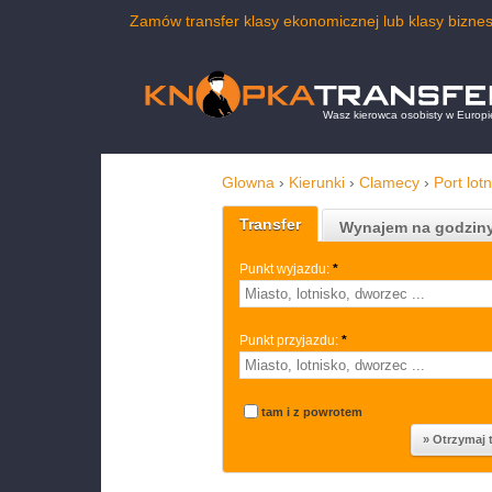
Zamów transfer klasy ekonomicznej lub klasy bizne
Wasz kierowca osobisty w Europi
Glowna
›
Kierunki
›
Clamecy
›
Port lot
Transfer
Wynajem na godzin
Punkt wyjazdu:
*
Punkt przyjazdu:
*
tam i z powrotem