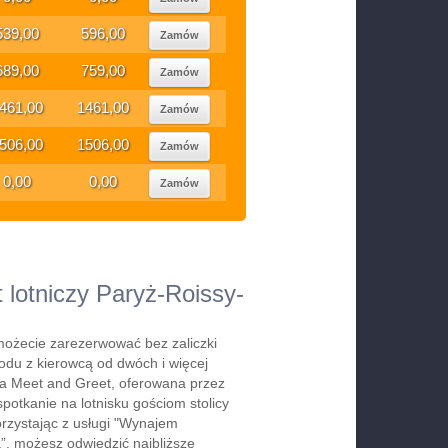
539,00
596,00
Zamów
689,00
759,00
Zamów
461,00
1461,00
Zamów
506,00
1506,00
Zamów
0,00
0,00
Zamów
 lotniczy Paryż-Roissy-
ożecie zarezerwować bez zaliczki
du z kierowcą od dwóch i więcej
ga Meet and Greet, oferowana przez
spotkanie na lotnisku gościom stolicy
orzystając z usługi "Wynajem
, możesz odwiedzić najbliższe