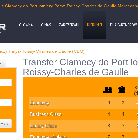
s z Clamecy do Port lotniczy Paryż-Roissy-Charles de Gaulle Merced
GLOWNA
O NAS
ZAREZERWUJ
KIERUNKI
DLA PARTNERÓW
e
niczy Paryż-Roissy-Charles de Gaulle (CDG)
Transfer Clamecy do Port lo
y
Roissy-Charles de Gaulle
c
(
Economy
3
2
Business Class
4
4
Luxury Class
3
3
Economy Minivan
7
7