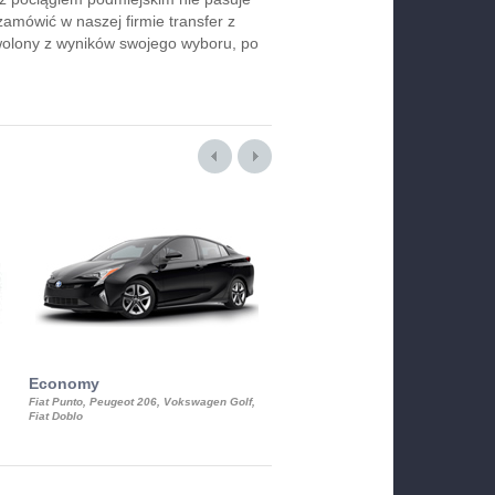
zamówić w naszej firmie transfer z
wolony z wyników swojego wyboru, po
Economy
Luxury Class
Fiat Punto, Peugeot 206, Vokswagen Golf,
Mercedes S-Class, Audi A8, BMW 730
Fiat Doblo
Cadillac STS