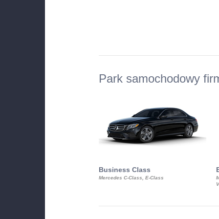
Park samochodowy fir
Business Class
Mercedes C-Class, E-Class
M
V