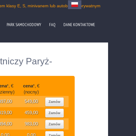
esem klasy E, S, minivanem lub autobusem prywatnym
PARK SAMOCHODOWY
FAQ
DANE KONTAKTOWE
tniczy Paryż-
ena
, €
cena
, €
*
*
dzienny)
(nocny)
497,00
549,00
Zamów
419,00
459,00
Zamów
894,00
983,00
Zamów
0,00
0,00
Zamów