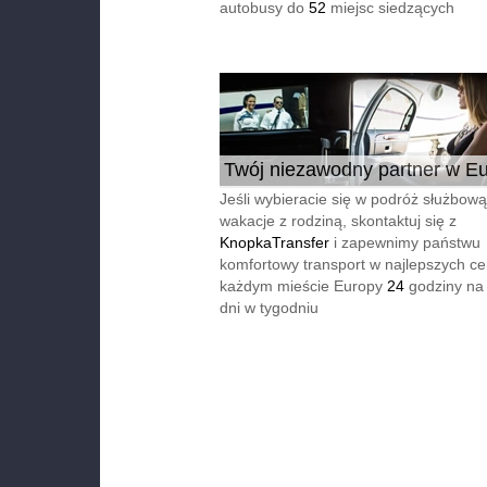
autobusy do
52
miejsc siedzących
Twój niezawodny partner w Eu
24/7
Jeśli wybieracie się w podróż służbową
wakacje z rodziną, skontaktuj się z
KnopkaTransfer
i zapewnimy państwu
komfortowy transport w najlepszych c
każdym mieście Europy
24
godziny na
dni w tygodniu