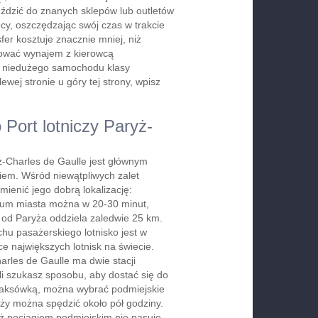
jeździć do znanych sklepów lub outletów
y, oszczędzając swój czas w trakcie
er kosztuje znacznie mniej, niż
rwować wynajem z kierowcą
b niedużego samochodu klasy
wej stronie u góry tej strony, wpisz
 Port lotniczy Paryż-
yż-Charles de Gaulle jest głównym
kiem. Wśród niewątpliwych zalet
mienić jego dobrą lokalizację:
rum miasta można w 20-30 minut,
 od Paryża oddziela zaledwie 25 km.
u pasażerskiego lotnisko jest w
ce największych lotnisk na świecie.
arles de Gaulle ma dwie stacji
śli szukasz sposobu, aby dostać się do
 taksówką, można wybrać podmiejskie
óży można spędzić około pół godziny.
ż pociągiem podmiejskim nie pasuje