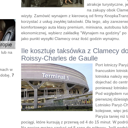
atrakcje turystyczne, 
na zakupy obok Clamec
wizyty. Zamówić wynajem z kierowcą od firmy KnopkaTransf
korzystać z usług zwykłej taksówki. Dla tego, aby zareze
komfortowego auta klasy premium, minivana, autobusu lu
ekonomicznej, wybierz zakładkę "Wynajem na godziny" po le
jako punkt wysyłki Clamecy oraz ilość godzin wynajmu.
ropie
Ile kosztuje taksówka z Clamecy do
 lub na
Roissy-Charles de Gaulle
Port lotniczy Par
enach w
francuskim lotnis
 dobę,
7
lotniska należy wy
dojechać do cent
ponieważ lotnisko
Pod względem ruch
pierwszej dziesiąt
Lotnisko Paryż-Ch
kolejowe, więc je
Paryża taniej niż
pociągi, które kursują z przerwą od 4 do 15 minut. W podr
Na pociąg można czekać od 5 rano do północy. Jeśli podró