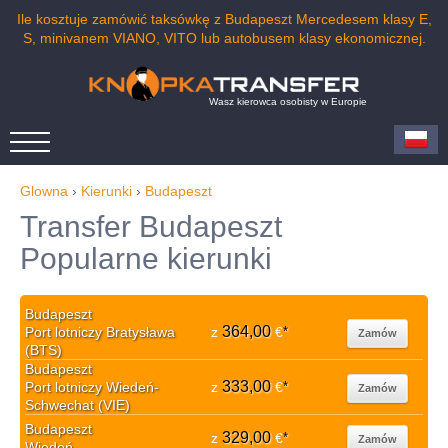
Ile kosztuje zamówić taksówkę z Budapeszt Mercedesem klasy E,
S, minivanem VIANO, VITO lub autobusem klasy ekonomicznej.
Wasz kierowca osobisty w Europie
Glowna
›
Kierunki
›
Budapeszt
Transfer Budapeszt
Popularne kierunki
Budapeszt
364,00
Port lotniczy Bratysława
z
€
*
Zamów
(BTS)
Budapeszt
333,00
Port lotniczy Wiedeń-
z
€
*
Zamów
Schwechat (VIE)
Budapeszt
329,00
z
€
*
Zamów
Wiedeń