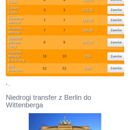
Class
Luxury
3
3
223,00
Zamów
Class
Economy
7
7
186,00
Zamów
Minivan
Business
7
7
196,00
Zamów
Minivan
Standart
Minivan
9
9
246,00
Zamów
Long
Standart
Minivan
16
10
0,00
Zamów
ExtraLong
Bus
52
52
0,00
Zamów
Premium
* -
Niedrogi transfer z Berlin do
Wittenberga