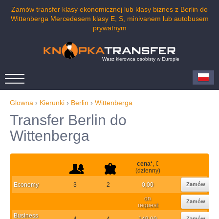
Zamów transfer klasy ekonomicznej lub klasy biznes z Berlin do
Wittenberga Mercedesem klasy E, S, minivanem lub autobusem
prywatnym
Wasz kierowca osobisty w Europie
Glowna
›
Kierunki
›
Berlin
›
Wittenberga
Transfer Berlin do
Wittenberga
cena
*
, €
(dzienny)
Economy
3
2
0,00
Zamów
on
Zamów
request
Business
4
4
149,00
Zamów