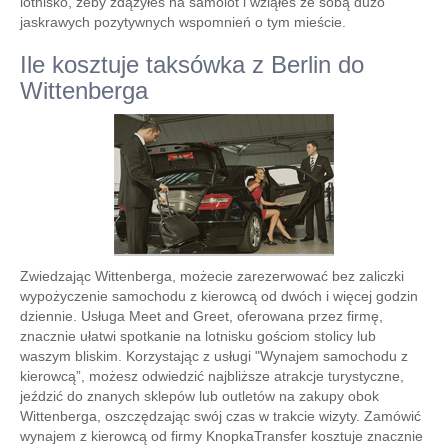
lotnisko, żeby zdążyłeś na samolot i wziąłeś ze sobą dużo
jaskrawych pozytywnych wspomnień o tym mieście.
Ile kosztuje taksówka z Berlin do
Wittenberga
Zwiedzając Wittenberga, możecie zarezerwować bez zaliczki
wypożyczenie samochodu z kierowcą od dwóch i więcej godzin
dziennie. Usługa Meet and Greet, oferowana przez firmę,
znacznie ułatwi spotkanie na lotnisku gościom stolicy lub
waszym bliskim. Korzystając z usługi "Wynajem samochodu z
kierowcą”, możesz odwiedzić najbliższe atrakcje turystyczne,
jeździć do znanych sklepów lub outletów na zakupy obok
Wittenberga, oszczędzając swój czas w trakcie wizyty. Zamówić
wynajem z kierowcą od firmy KnopkaTransfer kosztuje znacznie