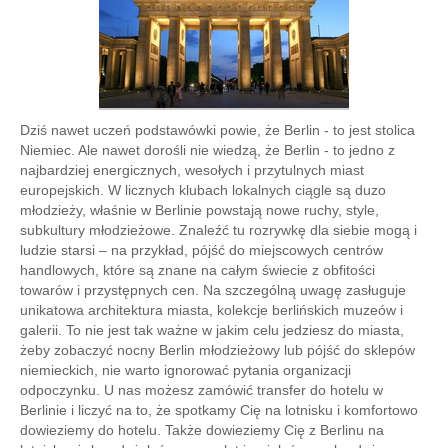
Dziś nawet uczeń podstawówki powie, że Berlin - to jest stolica
Niemiec. Ale nawet dorośli nie wiedzą, że Berlin - to jedno z
najbardziej energicznych, wesołych i przytulnych miast
europejskich. W licznych klubach lokalnych ciągle są duzo
młodzieży, właśnie w Berlinie powstają nowe ruchy, style,
subkultury młodzieżowe. Znaleźć tu rozrywkę dla siebie mogą i
ludzie starsi – na przykład, pójść do miejscowych centrów
handlowych, które są znane na całym świecie z obfitości
towarów i przystępnych cen. Na szczególną uwagę zasługuje
unikatowa architektura miasta, kolekcje berlińskich muzeów i
galerii. To nie jest tak ważne w jakim celu jedziesz do miasta,
żeby zobaczyć nocny Berlin młodzieżowy lub pójść do sklepów
niemieckich, nie warto ignorować pytania organizacji
odpoczynku. U nas możesz zamówić transfer do hotelu w
Berlinie i liczyć na to, że spotkamy Cię na lotnisku i komfortowo
dowieziemy do hotelu. Także dowieziemy Cię z Berlinu na