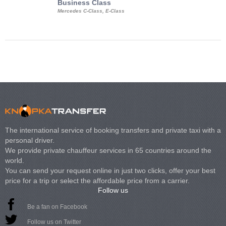
Business Class
Business Min
Mercedes C-Class, E-Class
Mercedes Viano, M
Volkswagen Carave
The international service of booking transfers and private taxi with a
personal driver.
We provide private chauffeur services in 65 countries around the
world.
You can send your request online in just two clicks, offer your best
price for a trip or select the affordable price from a carrier.
Follow us
Be a fan on Facebook
Follow us on Twitter