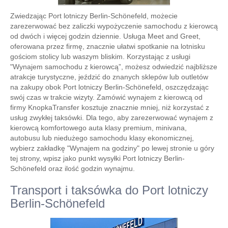
Zwiedzając Port lotniczy Berlin-Schönefeld, możecie
zarezerwować bez zaliczki wypożyczenie samochodu z kierowcą
od dwóch i więcej godzin dziennie. Usługa Meet and Greet,
oferowana przez firmę, znacznie ułatwi spotkanie na lotnisku
gościom stolicy lub waszym bliskim. Korzystając z usługi
"Wynajem samochodu z kierowcą”, możesz odwiedzić najbliższe
atrakcje turystyczne, jeździć do znanych sklepów lub outletów
na zakupy obok Port lotniczy Berlin-Schönefeld, oszczędzając
swój czas w trakcie wizyty. Zamówić wynajem z kierowcą od
firmy KnopkaTransfer kosztuje znacznie mniej, niż korzystać z
usług zwykłej taksówki. Dla tego, aby zarezerwować wynajem z
kierowcą komfortowego auta klasy premium, minivana,
autobusu lub niedużego samochodu klasy ekonomicznej,
wybierz zakładkę "Wynajem na godziny" po lewej stronie u góry
tej strony, wpisz jako punkt wysyłki Port lotniczy Berlin-
Schönefeld oraz ilość godzin wynajmu.
Transport i taksówka do Port lotniczy
Berlin-Schönefeld