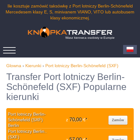
Ile kosztuje zamówić taksówkę z Port lotniczy Berlin-Schönefeld
Mercedesem klasy E, S, minivanem VIANO, VITO lub autobusem
klasy ekonomicznej.
Wasz kierowca osobisty w Europie
Glowna
›
Kierunki
›
Port lotniczy Berlin-Schönefeld (SXF)
Transfer Port lotniczy Berlin-
Schönefeld (SXF) Popularne
kierunki
Port lotniczy Berlin-
70,00
Schönefeld (SXF)
z
€
*
Zamów
Berlin
Port lotniczy Berlin..
(SXF)
57,00
z
€
*
Zamów