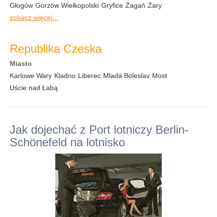
Głogów
Gorzów Wielkopolski
Gryfice
Żagań
Żary
zobacz więcej...
Republika Czeska
Miasto
Karlowe Wary
Kladno
Liberec
Mladá Boleslav
Most
Uście nad Łabą
Jak dojechać z Port lotniczy Berlin-
Schönefeld na lotnisko