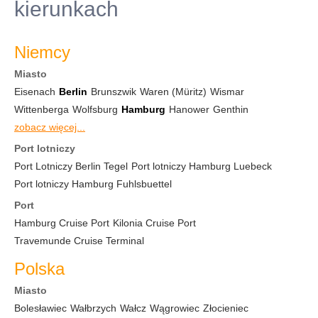
kierunkach
Niemcy
Miasto
Eisenach
Berlin
Brunszwik
Waren (Müritz)
Wismar
Wittenberga
Wolfsburg
Hamburg
Hanower
Genthin
zobacz więcej...
Port lotniczy
Port Lotniczy Berlin Tegel
Port lotniczy Hamburg Luebeck
Port lotniczy Hamburg Fuhlsbuettel
Port
Hamburg Cruise Port
Kilonia Cruise Port
Travemunde Cruise Terminal
Polska
Miasto
Bolesławiec
Wałbrzych
Wałcz
Wągrowiec
Złocieniec