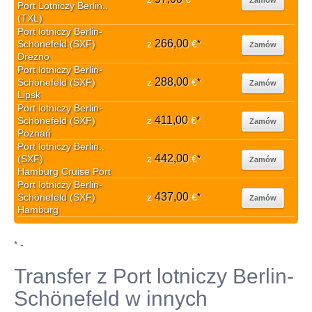
Port Lotniczy Berlin..
(TXL)
Port lotniczy Berlin-
266,00
Schönefeld (SXF)
z
€
*
Zamów
Drezno
Port lotniczy Berlin-
288,00
Schönefeld (SXF)
z
€
*
Zamów
Lipsk
Port lotniczy Berlin-
411,00
Schönefeld (SXF)
z
€
*
Zamów
Poznań
Port lotniczy Berlin..
442,00
(SXF)
z
€
*
Zamów
Hamburg Cruise Port
Port lotniczy Berlin-
437,00
Schönefeld (SXF)
z
€
*
Zamów
Hamburg
* -
Transfer z Port lotniczy Berlin-
Schönefeld w innych