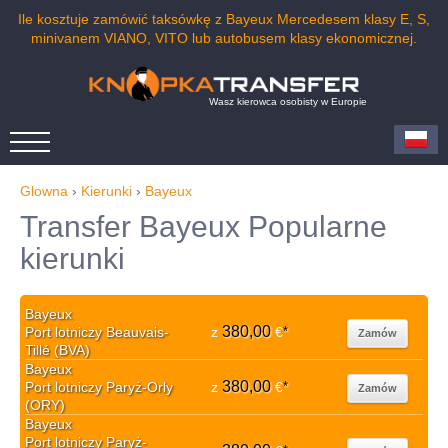
Ile kosztuje zamówić taksówkę z Bayeux Mercedesem klasy E, S,
minivanem VIANO, VITO lub autobusem klasy ekonomicznej.
Wasz kierowca osobisty w Europie
Glowna
›
Kierunki
›
Bayeux
Transfer Bayeux Popularne
kierunki
Bayeux
380,00
Port lotniczy Beauvais-
z
€
*
Zamów
Tillé (BVA)
Bayeux
380,00
Port lotniczy Paryż-Orly
z
€
*
Zamów
(ORY)
Bayeux
Port lotniczy Paryż-