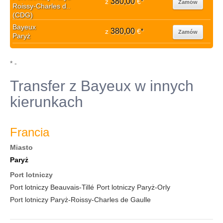
380,00
z
€
*
Zamów
Roissy-Charles d..
(CDG)
Bayeux
380,00
z
€
*
Zamów
Paryż
* -
Transfer z Bayeux w innych
kierunkach
Francia
Miasto
Paryż
Port lotniczy
Port lotniczy Beauvais-Tillé
Port lotniczy Paryż-Orly
Port lotniczy Paryż-Roissy-Charles de Gaulle