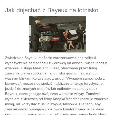
Jak dojechać z Bayeux na lotnisko
Zwiedzając Bayeux, możecie zarezerwować bez zaliczki
wypożyczenie samochodu z kierowcą od dwóch i więcej godzin
dziennie. Usługa Meet and Greet, oferowana przez firmę,
znacznie ułatwi spotkanie na lotnisku gościom stolicy lub
waszym bliskim. Korzystając z usługi "Wynajem samochodu z
kierowcą”, możesz odwiedzić najbliższe atrakcje turystyczne,
jeździć do znanych sklepów lub outletów na zakupy obok
Bayeux, oszczędzając swój czas w trakcie wizyty. Zamówić
wynajem z kierowcą od firmy KnopkaTransfer kosztuje znacznie
mniej, niż korzystać z usług zwykłej taksówki. Dla tego, aby
zarezerwować wynajem z kierowcą komfortowego auta klasy
premium, minivana, autobusu lub niedużego samochodu klasy