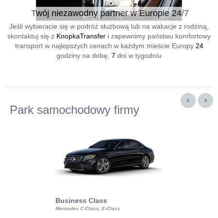
Twój niezawodny partner w Europie 24/7
Jeśli wybieracie się w podróż służbową lub na wakacje z rodziną,
skontaktuj się z
KnopkaTransfer
i zapewnimy państwu komfortowy
transport w najlepszych cenach w każdym mieście Europy
24
godziny na dobę,
7
dni w tygodniu
Park samochodowy firmy
Business Class
Business Min
Mercedes C-Class, E-Class
Mercedes Viano, M
Volkswagen Carave