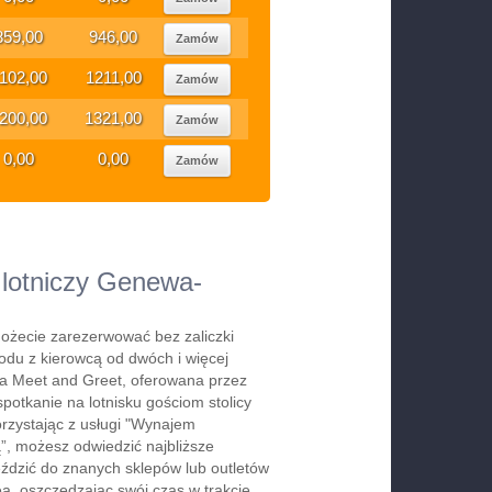
859,00
946,00
Zamów
102,00
1211,00
Zamów
200,00
1321,00
Zamów
0,00
0,00
Zamów
t lotniczy Genewa-
ożecie zarezerwować bez zaliczki
du z kierowcą od dwóch i więcej
ga Meet and Greet, oferowana przez
spotkanie na lotnisku gościom stolicy
orzystając z usługi "Wynajem
, możesz odwiedzić najbliższe
jeździć do znanych sklepów lub outletów
a, oszczędzając swój czas w trakcie