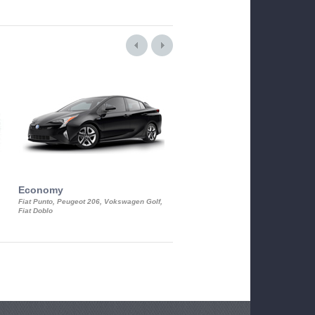
Economy
Luxury Class
Fiat Punto, Peugeot 206, Vokswagen Golf,
Mercedes S-Class, Audi A8, BMW 730
Fiat Doblo
Cadillac STS