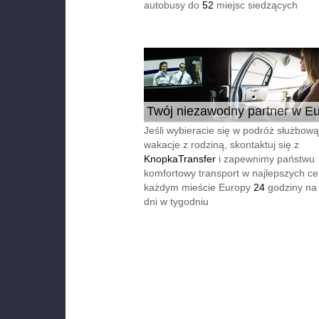
autobusy do
52
miejsc siedzących
Twój niezawodny partner w Eu
24/7
Jeśli wybieracie się w podróż służbową
wakacje z rodziną, skontaktuj się z
KnopkaTransfer
i zapewnimy państwu
komfortowy transport w najlepszych c
każdym mieście Europy
24
godziny na
dni w tygodniu