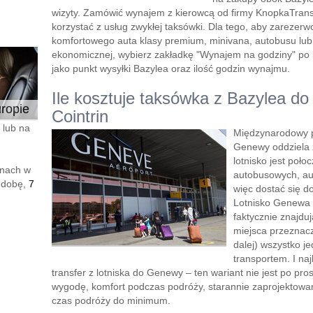
wizyty. Zamówić wynajem z kierowcą od firmy KnopkaTransf
korzystać z usług zwykłej taksówki. Dla tego, aby zareze
komfortowego auta klasy premium, minivana, autobusu lu
ekonomicznej, wybierz zakładkę "Wynajem na godziny" po le
jako punkt wysyłki Bazylea oraz ilość godzin wynajmu.
Ile kosztuje taksówka z Bazylea do
ropie
Cointrin
 lub na
Międzynarodowy p
Genewy oddziela 
lotnisko jest połoc
enach w
autobusowych, aut
 dobę,
7
więc dostać się d
Lotnisko Genewa -
faktycznie znajdu
miejsca przeznacz
dalej) wszystko je
transportem. I na
transfer z lotniska do Genewy – ten wariant nie jest po pro
wygodę, komfort podczas podróży, starannie zaprojektowa
czas podróży do minimum.