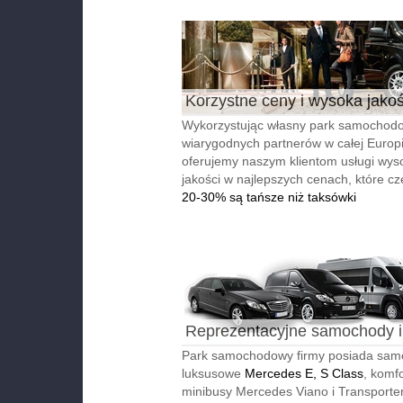
Korzystne ceny i wysoka jako
Wykorzystując własny park samochodo
wiarygodnych partnerów w całej Europi
oferujemy naszym klientom usługi wyso
jakości w najlepszych cenach, które cz
20-30% są tańsze niż taksówki
Reprezentacyjne samochody i
autobusy
Park samochodowy firmy posiada sa
luksusowe
Mercedes E, S Class
, komf
minibusy Mercedes Viano i Transporter