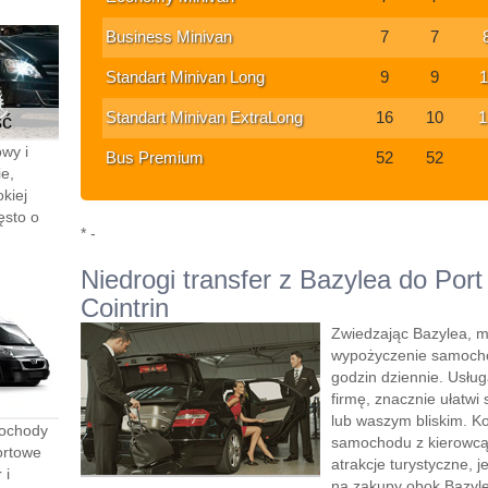
Business Minivan
7
7
Standart Minivan Long
9
9
1
Standart Minivan ExtraLong
16
10
1
ść
wy i
Bus Premium
52
52
e,
kiej
ęsto o
* -
Niedrogi transfer z Bazylea do Por
Cointrin
Zwiedzając Bazylea, m
wypożyczenie samocho
godzin dziennie. Usłu
firmę, znacznie ułatwi 
lub waszym bliskim. K
mochody
samochodu z kierowcą”
ortowe
atrakcje turystyczne, 
 i
na zakupy obok Bazyle