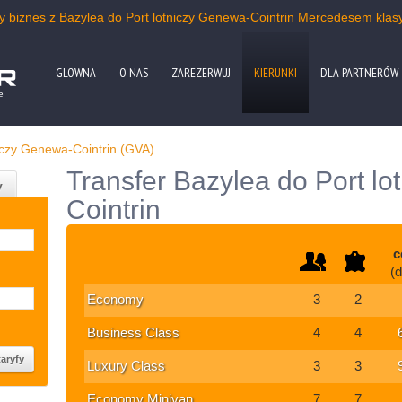
sy biznes z Bazylea do Port lotniczy Genewa-Cointrin Mercedesem kla
GLOWNA
O NAS
ZAREZERWUJ
KIERUNKI
DLA PARTNERÓW
e
niczy Genewa-Cointrin (GVA)
Transfer Bazylea do Port l
y
Cointrin
c
(
Economy
3
2
Business Class
4
4
Luxury Class
3
3
Economy Minivan
7
7