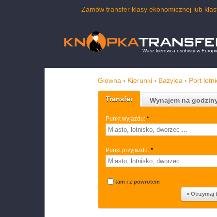
Zamów transfer klasy ekonomicznej lub kla
Wasz kierowca osobisty w Europi
Glowna
›
Kierunki
›
Bazylea
›
Port lot
Transfer
Wynajem na godzin
Punkt wyjazdu:
*
Punkt przyjazdu:
*
tam i z powrotem