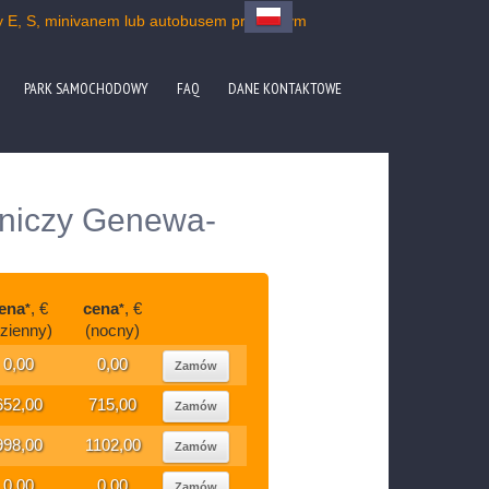
sy E, S, minivanem lub autobusem prywatnym
PARK SAMOCHODOWY
FAQ
DANE KONTAKTOWE
otniczy Genewa-
ena
, €
cena
, €
*
*
dzienny)
(nocny)
0,00
0,00
Zamów
652,00
715,00
Zamów
998,00
1102,00
Zamów
0,00
0,00
Zamów