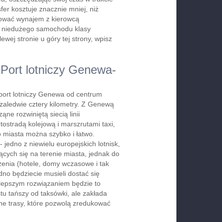
er kosztuje znacznie mniej, niż
rwować wynajem z kierowcą
b niedużego samochodu klasy
wej stronie u góry tej strony, wpisz
 Port lotniczy Genewa-
ort lotniczy Genewa od centrum
zaledwie cztery kilometry. Z Genewą
ząne rozwiniętą siecią linii
ostradą kolejową i marszrutami taxi,
o miasta można szybko i łatwo.
 jedno z niewielu europejskich lotnisk,
jących się na terenie miasta, jednak do
enia (hotele, domy wczasowe i tak
dno będziecie musieli dostać się
jlepszym rozwiązaniem będzie to
stu tańszy od taksówki, ale zakłada
ne trasy, które pozwolą zredukować