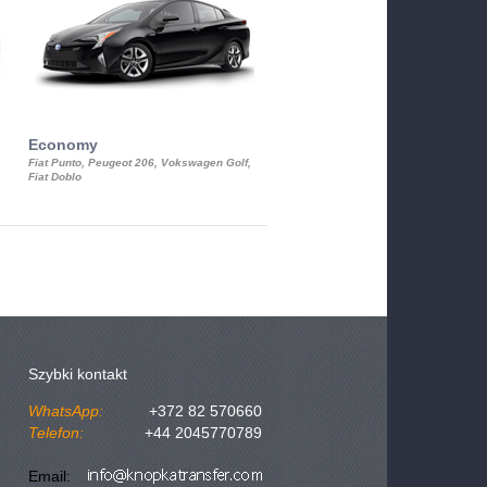
Economy
Luxury Class
Fiat Punto, Peugeot 206, Vokswagen Golf,
Mercedes S-Class, Audi A8, BMW 730
Fiat Doblo
Cadillac STS
Szybki kontakt
WhatsApp:
+372 82 570660
Telefon:
+44 2045770789
Email: