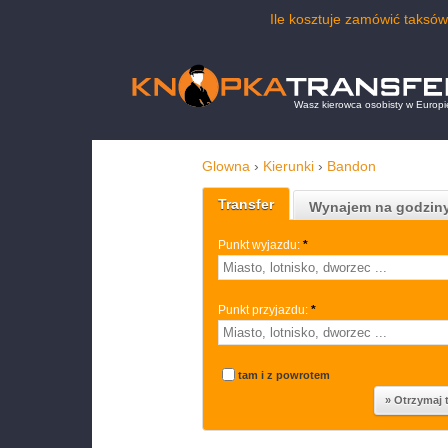
Ile kosztuje zamówić taks
Wasz kierowca osobisty w Europi
Glowna
›
Kierunki
›
Bandon
Transfer
Wynajem na godzin
Punkt wyjazdu:
*
Punkt przyjazdu:
*
tam i z powrotem