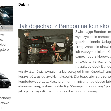
Dublin
Jak dojechać z Bandon na lotnisko
ść
Zwiedzając Bandon, mo
wy i
wypożyczenie samocho
e,
godzin dziennie. Usłu
kiej
firmę, znacznie ułatwi 
ęsto o
lub waszym bliskim. K
samochodu z kierowcą”
atrakcje turystyczne, 
na zakupy obok Bandon
wizyty. Zamówić wynajem z kierowcą od firmy KnopkaTransf
korzystać z usług zwykłej taksówki. Dla tego, aby zareze
komfortowego auta klasy premium, minivana, autobusu lu
ekonomicznej, wybierz zakładkę "Wynajem na godziny" po le
jako punkt wysyłki Bandon oraz ilość godzin wynajmu.
mochody
ortowe
 i