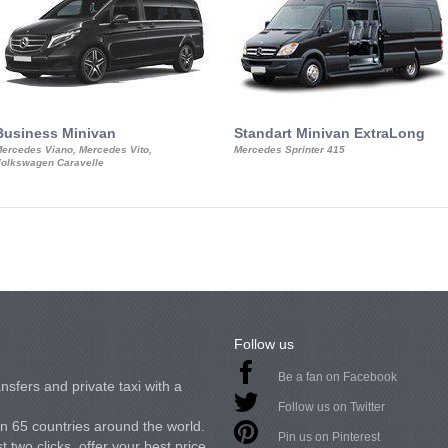
Business Minivan
Standart Minivan ExtraLong
ercedes Viano, Mercedes Vito,
Mercedes Sprinter 415
olkswagen Caravelle
Follow us
Be a fan on Facebook
nsfers and private taxi with a
Follow us on Twitter
in 65 countries around the world.
Pin us on Pinterest
 two clicks, offer your best price