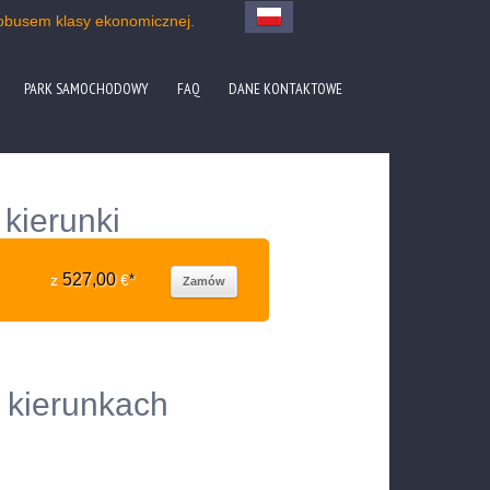
obusem klasy ekonomicznej.
PARK SAMOCHODOWY
FAQ
DANE KONTAKTOWE
kierunki
527,00
z
€
*
Zamów
 kierunkach