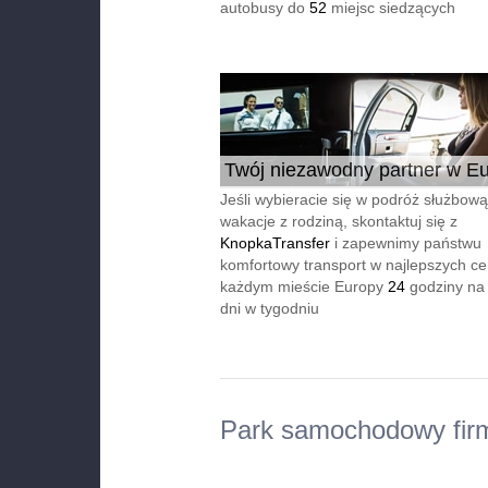
autobusy do
52
miejsc siedzących
Twój niezawodny partner w Eu
24/7
Jeśli wybieracie się w podróż służbową
wakacje z rodziną, skontaktuj się z
KnopkaTransfer
i zapewnimy państwu
komfortowy transport w najlepszych c
każdym mieście Europy
24
godziny na
dni w tygodniu
Park samochodowy fir