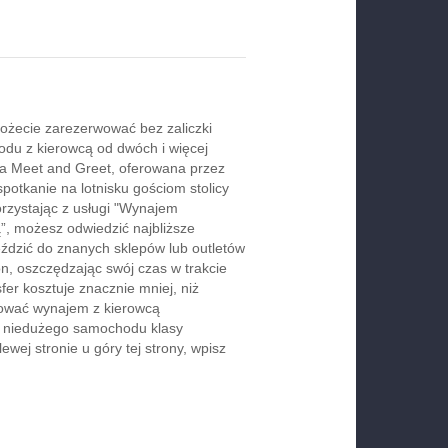
żecie zarezerwować bez zaliczki
du z kierowcą od dwóch i więcej
ga Meet and Greet, oferowana przez
spotkanie na lotnisku gościom stolicy
orzystając z usługi "Wynajem
, możesz odwiedzić najbliższe
jeździć do znanych sklepów lub outletów
, oszczędzając swój czas w trakcie
er kosztuje znacznie mniej, niż
rwować wynajem z kierowcą
b niedużego samochodu klasy
wej stronie u góry tej strony, wpisz