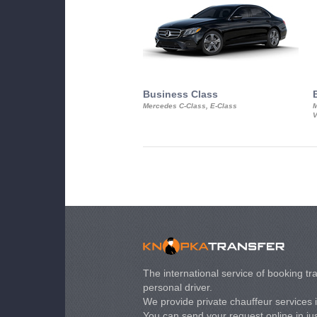
Business Class
Mercedes C-Class, E-Class
M
V
The international service of booking tra
personal driver.
We provide private chauffeur services 
You can send your request online in just