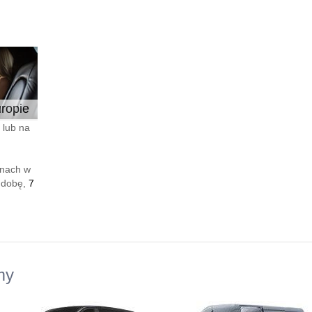
ropie
 lub na
enach w
 dobę,
7
my