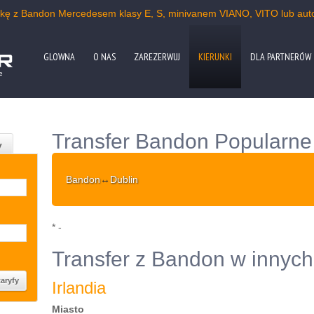
ówkę z Bandon Mercedesem klasy E, S, minivanem VIANO, VITO lub aut
GLOWNA
O NAS
ZAREZERWUJ
KIERUNKI
DLA PARTNERÓW
e
Transfer Bandon Popularne 
y
Bandon
↔
Dublin
* -
Transfer z Bandon w innych
Irlandia
Miasto