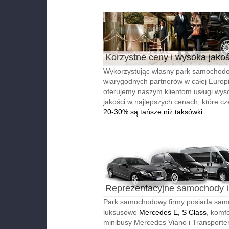
Korzystne ceny i wysoka jako
Wykorzystując własny park samochodo
wiarygodnych partnerów w całej Europi
oferujemy naszym klientom usługi wyso
jakości w najlepszych cenach, które cz
20-30% są tańsze niż taksówki
Reprezentacyjne samochody i
autobusy
Park samochodowy firmy posiada sa
luksusowe
Mercedes E, S Class
, komf
minibusy Mercedes Viano i Transporter