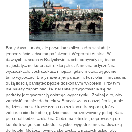
Bratysława... mała, ale przytulna stolica, która sąsiaduje
jednocześnie z dwoma państwami: Węgrami i Austrią. W
dawnych czasach w Bratysławie często odbywały się bujne
majestatyczne koronacji, o których dziś można usłyszeć na
wycieczkach. Jeśli szukasz miejsca, gdzie można wygodnie i
tanio wypocząć, Bratysława z jej pałacami, kościołami, muzeami,
dużą ilością pamiątek będzie doskonałym wyborem. Przy tym
nie należy zapominać, że staranne przygotowanie się do
podróży jest gwarancją dobrego wypoczynku. Zadbaj o to, aby
zamówić transfer do hotelu w Bratysławie w naszej firmie, a nie
będziesz musiał tracić czasu na szukanie transportu, który
zabierze cię do hotelu, gdzie masz zarezerwowany pokój. Nasz
personel będzie czekał na Ciebie na lotnisku, doprowadzą do
komfortowego samochódu i szybko, wygodnie można dowiozą
do hotelu. Możesz również skorzystać z naszych usług, aby