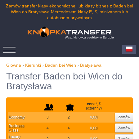
Zamów transfer klasy ekonomicznej lub klasy biznes z Baden bei
Wien do Bratysława Mercedesem klasy E, S, minivanem lub
autobusem prywatnym
Wasz kierowca osobisty w Europie
Glowna
›
Kierunki
›
Baden bei Wien
›
Bratysława
Transfer Baden bei Wien do
Bratysława
cena
*
, €
(dzienny)
Economy
3
2
0,00
Zamów
Business
4
4
0,00
Zamów
Class
Luxury
3
3
0,00
Zamów