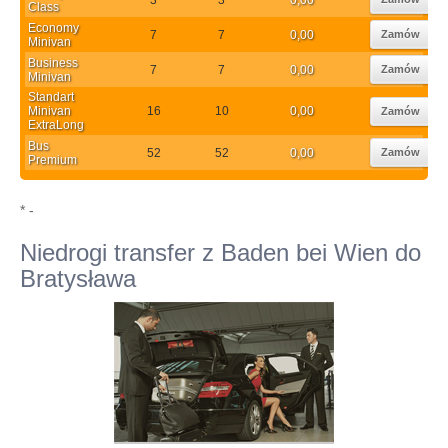
Class
Economy
7
7
0,00
Zamów
Minivan
Business
7
7
0,00
Zamów
Minivan
Standart
Minivan
16
10
0,00
Zamów
ExtraLong
Bus
52
52
0,00
Zamów
Premium
* -
Niedrogi transfer z Baden bei Wien do
Bratysława