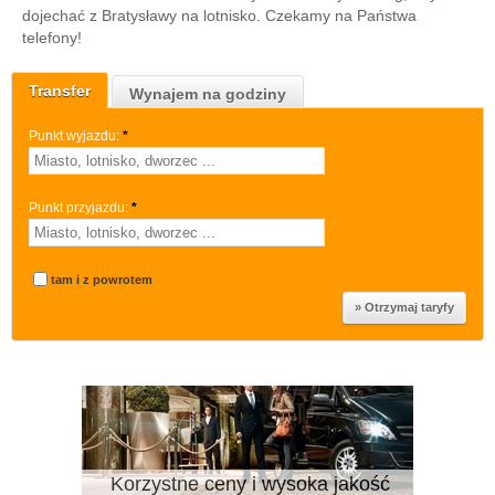
dojechać z Bratysławy na lotnisko. Czekamy na Państwa
telefony!
Transfer
Wynajem na godziny
Punkt wyjazdu:
*
Punkt przyjazdu:
*
tam i z powrotem
Korzystne ceny i wysoka jakość