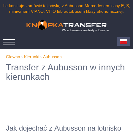
Ile kosztuje zamówić taksówkę z Aubusson Mercedesem klasy E, S,
minivanem VIANO, VITO lub autobusem klasy ekonomicznej.
Wasz kierowca osobisty w Europie
Glowna
›
Kierunki
›
Aubusson
Transfer z Aubusson w innych
kierunkach
Jak dojechać z Aubusson na lotnisko