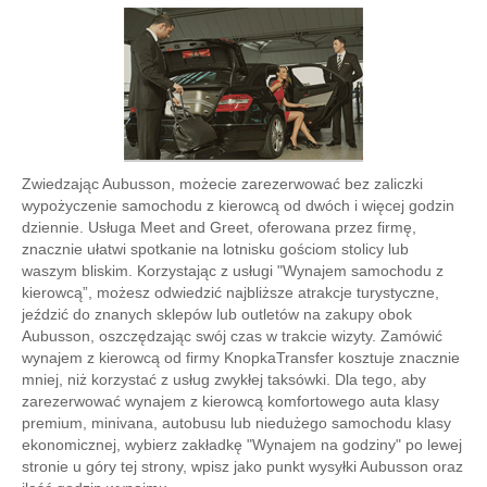
Zwiedzając Aubusson, możecie zarezerwować bez zaliczki
wypożyczenie samochodu z kierowcą od dwóch i więcej godzin
dziennie. Usługa Meet and Greet, oferowana przez firmę,
znacznie ułatwi spotkanie na lotnisku gościom stolicy lub
waszym bliskim. Korzystając z usługi "Wynajem samochodu z
kierowcą”, możesz odwiedzić najbliższe atrakcje turystyczne,
jeździć do znanych sklepów lub outletów na zakupy obok
Aubusson, oszczędzając swój czas w trakcie wizyty. Zamówić
wynajem z kierowcą od firmy KnopkaTransfer kosztuje znacznie
mniej, niż korzystać z usług zwykłej taksówki. Dla tego, aby
zarezerwować wynajem z kierowcą komfortowego auta klasy
premium, minivana, autobusu lub niedużego samochodu klasy
ekonomicznej, wybierz zakładkę "Wynajem na godziny" po lewej
stronie u góry tej strony, wpisz jako punkt wysyłki Aubusson oraz