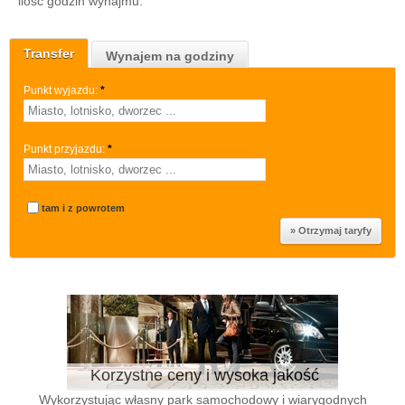
ilość godzin wynajmu.
Transfer
Wynajem na godziny
Punkt wyjazdu:
*
Punkt przyjazdu:
*
tam i z powrotem
Korzystne ceny i wysoka jakość
Wykorzystując własny park samochodowy i wiarygodnych