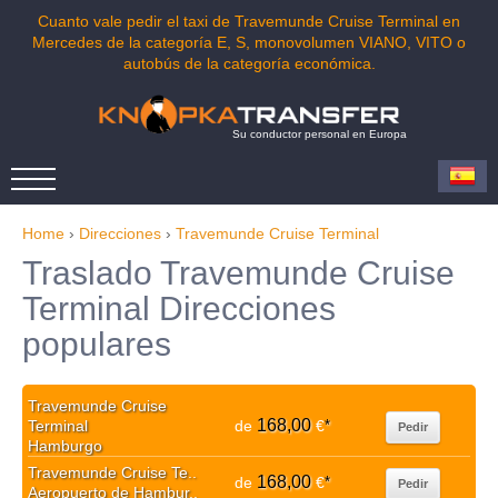
Cuanto vale pedir el taxi de Travemunde Cruise Terminal en
Mercedes de la categoría E, S, monovolumen VIANO, VITO o
autobús de la categoría económica.
Su conductor personal en Europa
Home
›
Direcciones
›
Travemunde Cruise Terminal
Traslado Travemunde Cruise
Terminal Direcciones
populares
Travemunde Cruise
168,00
Terminal
de
€
*
Pedir
Hamburgo
Travemunde Cruise Te..
168,00
de
€
*
Pedir
Aeropuerto de Hambur..