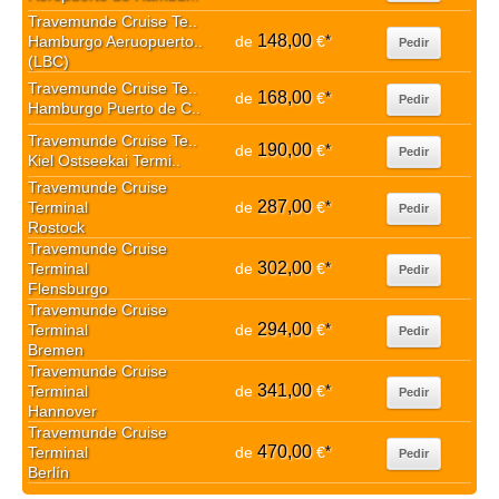
Travemunde Cruise Te..
148,00
Hamburgo Aeruopuerto..
de
€
*
Pedir
(LBC)
Travemunde Cruise Te..
168,00
de
€
*
Pedir
Hamburgo Puerto de C..
Travemunde Cruise Te..
190,00
de
€
*
Pedir
Kiel Ostseekai Termi..
Travemunde Cruise
287,00
Terminal
de
€
*
Pedir
Rostock
Travemunde Cruise
302,00
Terminal
de
€
*
Pedir
Flensburgo
Travemunde Cruise
294,00
Terminal
de
€
*
Pedir
Bremen
Travemunde Cruise
341,00
Terminal
de
€
*
Pedir
Hannover
Travemunde Cruise
470,00
Terminal
de
€
*
Pedir
Berlín