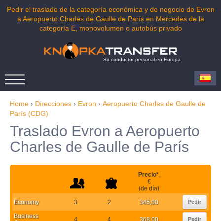
Pedir el traslado de la categoría económica y de negocio de Evron
a Aeropuerto Charles de Gaulle de París en Mercedes de la
categoría E, monovolumen o autobús privado
Su conductor personal en Europa
Home
›
Direcciones
›
Evron
›
Aeropuerto Charles de Gaulle de
París (CDG)
Traslado Evron a Aeropuerto
Charles de Gaulle de París
Precio
*
,
€
(de día)
Economy
3
2
345,00
Pedir
Business
4
4
368,00
Pedir