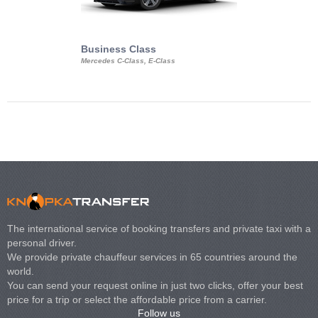
Business Class
Business Min
Mercedes C-Class, E-Class
Mercedes Viano, M
Volkswagen Carave
The international service of booking transfers and private taxi with a
personal driver.
We provide private chauffeur services in 65 countries around the
world.
You can send your request online in just two clicks, offer your best
price for a trip or select the affordable price from a carrier.
Follow us