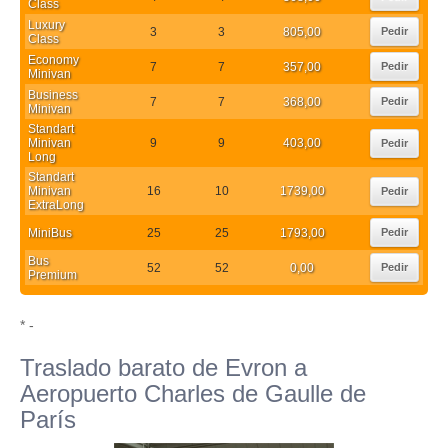
Class
Luxury
3
3
805,00
Pedir
Class
Economy
7
7
357,00
Pedir
Minivan
Business
7
7
368,00
Pedir
Minivan
Standart
Minivan
9
9
403,00
Pedir
Long
Standart
Minivan
16
10
1739,00
Pedir
ExtraLong
MiniBus
25
25
1793,00
Pedir
Bus
52
52
0,00
Pedir
Premium
* -
Traslado barato de Evron a
Aeropuerto Charles de Gaulle de
París