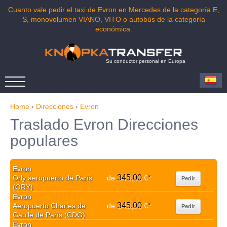
Cuanto vale pedir el taxi de Evron en Mercedes de la categoría E,
S, monovolumen VIANO, VITO o autobús de la categoría
económica.
Su conductor personal en Europa
Home
›
Direcciones
›
Evron
Traslado Evron Direcciones
populares
Evron
345,00
Orly aeropuerto de París
de
€
*
Pedir
(ORY)
Evron
345,00
Aeropuerto Charles de
de
€
*
Pedir
Gaulle de París (CDG)
Evron