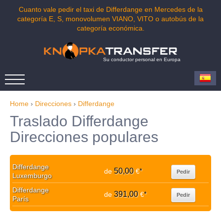
Cuanto vale pedir el taxi de Differdange en Mercedes de la
categoría E, S, monovolumen VIANO, VITO o autobús de la
categoría económica.
Su conductor personal en Europa
Home
›
Direcciones
›
Differdange
Traslado Differdange
Direcciones populares
Differdange
50,00
de
€
*
Pedir
Luxemburgo
Differdange
391,00
de
€
*
Pedir
París