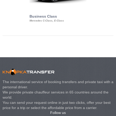
Business Class
Business Min
Mercedes C-Class, E-Class
Mercedes Viano, M
Volkswagen Carave
The international service of booking transfers and private taxi with a
personal driver.
We provide private chauffeur services in 65 countries around the
world.
You can send your request online in just two clicks, offer your best
price for a trip or select the affordable price from a carrier.
Follow us