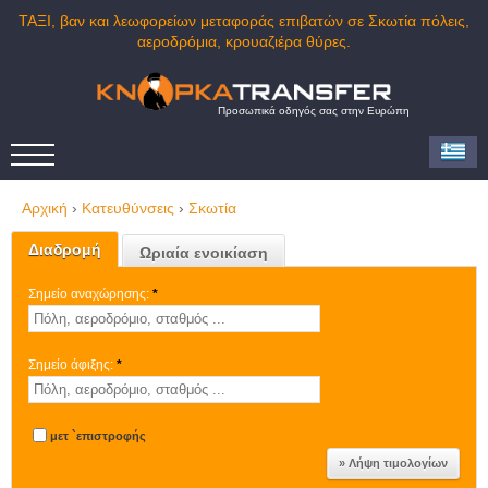
ΤΑΞΙ, βαν και λεωφορείων μεταφοράς επιβατών σε Σκωτία πόλεις,
αεροδρόμια, κρουαζιέρα θύρες.
Προσωπικά οδηγός σας στην Ευρώπη
Αρχική
›
Κατευθύνσεις
›
Σκωτία
Διαδρομή
Ωριαία ενοικίαση
Σημείο αναχώρησης:
*
Σημείο άφιξης:
*
μετ `επιστροφής