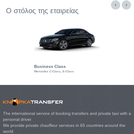
Ο στόλος της εταιρείας
Business Class
Business Min
Mercedes C-Class, E-Class
Mercedes Viano, M
Volkswagen Carave
The international service of booking transfers and private taxi with a
personal driver.
We provide private chauffeur services in 65 countries around the
world.