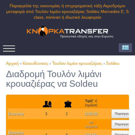
Παραγγελία της οικονομίας ή επιχειρηματική τάξη Αεροδρόμιο
μεταφορά από Τουλόν λιμάνι κρουαζιέρας Soldeu Mercedes E, S
class, minivan ή ιδιωτικό λεωφορείο
Προσωπικά οδηγός σας στην Ευρώπη
Αρχική
›
Κατευθύνσεις
›
Τουλόν λιμάνι κρουαζιέρας
›
Soldeu
Διαδρομή Τουλόν λιμάνι
κρουαζιέρας να Soldeu
Τιμή
*
, €
(ημέρα)
Economy
3
2
1109,00
Παραγγελία
on
Παραγγελία
request
Business
4
4
934,00
Παραγγελία