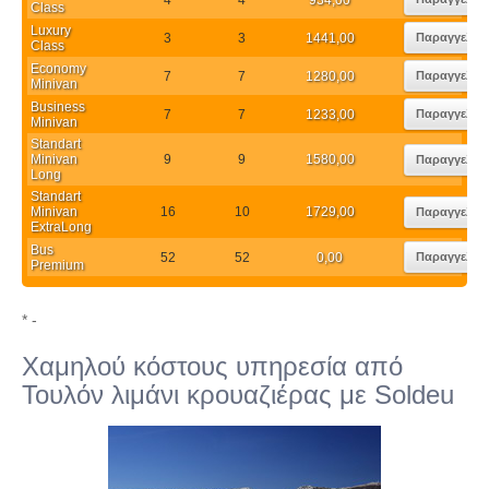
Class
Luxury
3
3
1441,00
Παραγγελία
Class
Economy
7
7
1280,00
Παραγγελία
Minivan
Business
7
7
1233,00
Παραγγελία
Minivan
Standart
Minivan
9
9
1580,00
Παραγγελία
Long
Standart
Minivan
16
10
1729,00
Παραγγελία
ExtraLong
Bus
52
52
0,00
Παραγγελία
Premium
* -
Χαμηλού κόστους υπηρεσία από
Τουλόν λιμάνι κρουαζιέρας με Soldeu