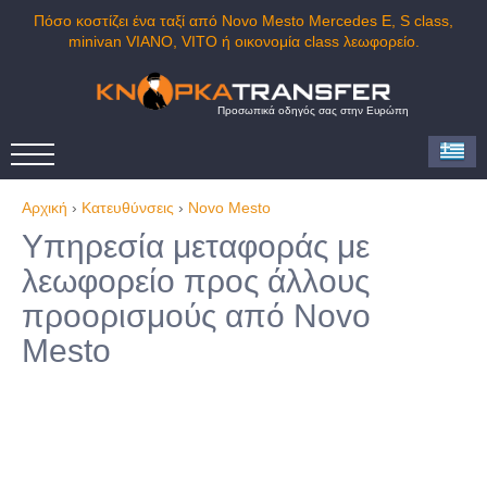
Πόσο κοστίζει ένα ταξί από Novo Mesto Mercedes E, S class,
minivan VIANO, VITO ή οικονομία class λεωφορείο.
Προσωπικά οδηγός σας στην Ευρώπη
Αρχική
›
Κατευθύνσεις
›
Novo Mesto
Υπηρεσία μεταφοράς με
λεωφορείο προς άλλους
προορισμούς από Novo
Mesto