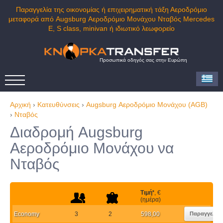
Παραγγελία της οικονομίας ή επιχειρηματική τάξη Αεροδρόμιο
μεταφορά από Augsburg Αεροδρόμιο Μονάχου Νταβός Mercedes
E, S class, minivan ή ιδιωτικό λεωφορείο
Προσωπικά οδηγός σας στην Ευρώπη
Αρχική
›
Κατευθύνσεις
›
Augsburg Αεροδρόμιο Μονάχου (AGB)
›
Νταβός
Διαδρομή Augsburg
Αεροδρόμιο Μονάχου να
Νταβός
Τιμή
*
, €
(ημέρα)
Economy
3
2
598,00
Παραγγελία