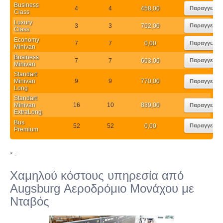
Business
4
4
458,00
Παραγγελία
Class
Luxury
3
3
702,00
Παραγγελία
Class
Economy
7
7
0,00
Παραγγελία
Minivan
Business
7
7
603,00
Παραγγελία
Minivan
Standart
Minivan
9
9
770,00
Παραγγελία
Long
Standart
Minivan
16
10
839,00
Παραγγελία
ExtraLong
Bus
52
52
0,00
Παραγγελία
Premium
* -
Χαμηλού κόστους υπηρεσία από
Augsburg Αεροδρόμιο Μονάχου με
Νταβός