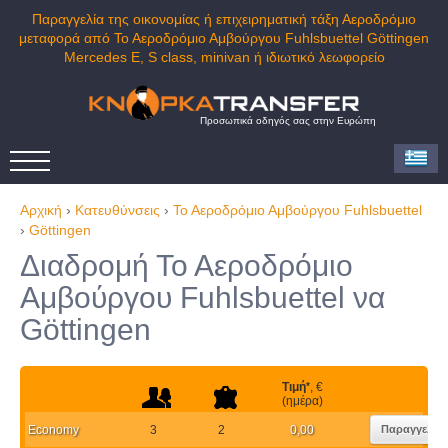
Παραγγελία της οικονομίας ή επιχειρηματική τάξη Αεροδρόμιο
μεταφορά από Το Αεροδρόμιο Αμβούργου Fuhlsbuettel Göttingen
Mercedes E, S class, minivan ή ιδιωτικό λεωφορείο
Προσωπικά οδηγός σας στην Ευρώπη
Αρχική
›
Κατευθύνσεις
›
Το Αεροδρόμιο Αμβούργου Fuhlsbuettel
›
Göttingen
Διαδρομή Το Αεροδρόμιο
Αμβούργου Fuhlsbuettel να
Göttingen
Τιμή
*
, €
(ημέρα)
Economy
3
2
0,00
Παραγγελία