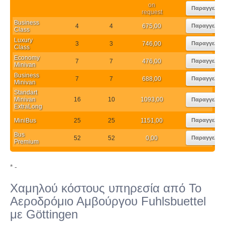
on
Παραγγελία
request
Business
4
4
675,00
Παραγγελία
Class
Luxury
3
3
746,00
Παραγγελία
Class
Economy
7
7
476,00
Παραγγελία
Minivan
Business
7
7
688,00
Παραγγελία
Minivan
Standart
Minivan
16
10
1093,00
Παραγγελία
ExtraLong
MiniBus
25
25
1151,00
Παραγγελία
Bus
52
52
0,00
Παραγγελία
Premium
* -
Χαμηλού κόστους υπηρεσία από Το
Αεροδρόμιο Αμβούργου Fuhlsbuettel
με Göttingen