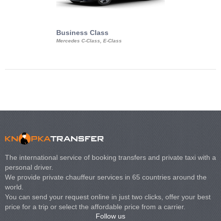
Business Class
Business Min
Mercedes C-Class, E-Class
Mercedes Viano, M
Volkswagen Carave
The international service of booking transfers and private taxi with a
personal driver.
We provide private chauffeur services in 65 countries around the
world.
You can send your request online in just two clicks, offer your best
price for a trip or select the affordable price from a carrier.
Follow us