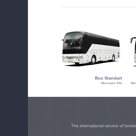
MiniBus
Bus Standart
25, Mercy, Mercedes Benz Sitcar
Mercedes 404
Mer
Beluga
The international service of bookin