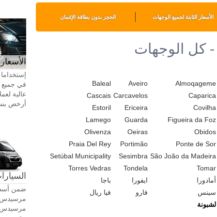
الأسعار الثابتة لجميع الوجهات
الحجز بدون بطاقة الإئتمان
 - كل الوجهات
الأسعار 
إستخداما 
Baleal
Aveiro
Almoqageme
في جميع أ
عالية لعمل
Cascais
Carcavelos
Caparica
أرخص بنسبة 20-30٪ من سيا
Estoril
Ericeira
Covilha
Lamego
Guarda
Figueira da Foz
Olivenza
Oeiras
Obidos
Praia Del Rey
Portimão
Ponte de Sor
Setúbal Municipality
Sesimbra
São João da Madeira
Torres Vedras
Tondela
Tomar
السيارات
أمادورا
ايفورا
باجا
ضمن أسطو
سينس
فارو
فيا ريال
لشبونة