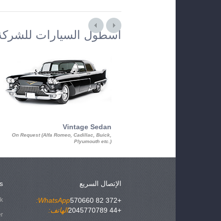
أسطول السيارات للشركة
Vintage Sedan
On Request (Alfa Romeo, Cadillac, Buick,
Plyumouth etc.)
الإتصال السريع
s
ok
WhatsApp:
+372 82 570660
+44 2045770789
الهاتف:
er