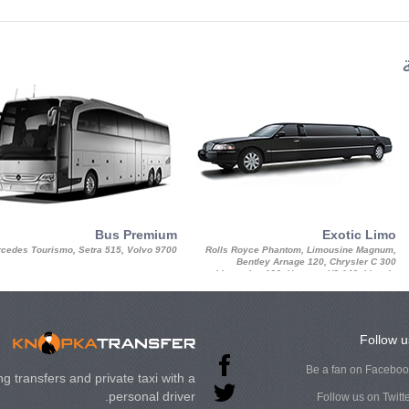
Bus Premium
Exotic Limo
cedes Tourismo, Setra 515, Volvo 9700
Rolls Royce Phantom, Limousine Magnum,
Bentley Arnage 120, Chrysler C 300
Limousine 130, Hummer H3 140, Lincoln
Strech Limousine
Follow u
Be a fan on Facebo
g transfers and private taxi with a
personal driver.
Follow us on Twitt