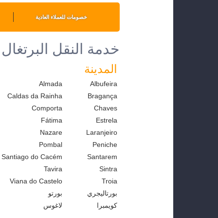
خصومات للعملاء العادية
خدمة النقل البرتغال
المدينة
Almada
Albufeira
Caldas da Rainha
Bragança
Comporta
Chaves
Fátima
Estrela
Nazare
Laranjeiro
Pombal
Peniche
Santiago do Cacém
Santarem
Tavira
Sintra
Viana do Castelo
Troia
بورتاليجري
بورتو
كويمبرا
لاغوس