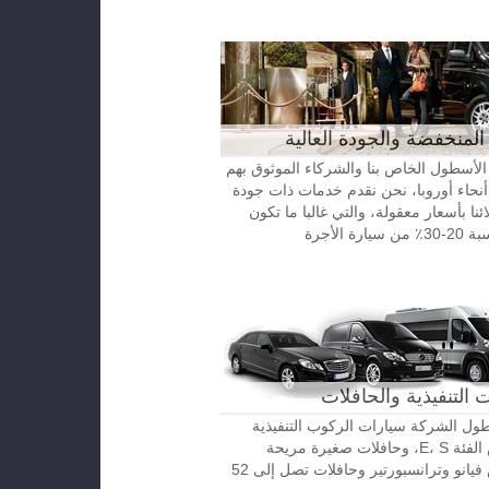
المنخفضة والجودة العالية
الأسطول الخاص بنا والشركاء الموثوق بهم
نحاء أوروبا، نحن نقدم خدمات ذات جودة
ائنا بأسعار معقولة، والتي غالبا ما تكون
رة الأجرة
 التنفيذية والحافلات
ل الشركة سيارات الركوب التنفيذية
مرسيدس الفئة E، S، وحافلات صغيرة مريحة
مرسيدس فيانو وترانسبورتير وحافلات تصل إلى 52