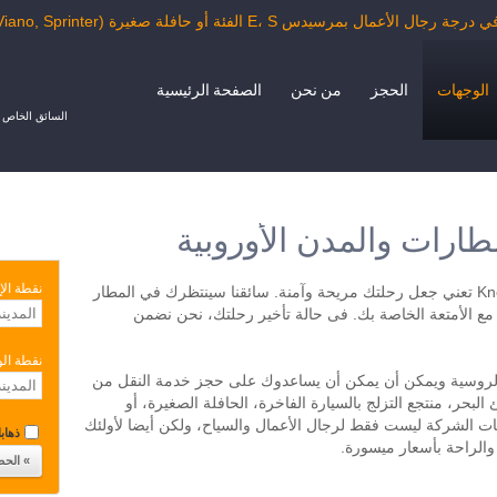
مرسيدس E، S الفئة أو حافلة صغيرة (Vito, Viano, Sprinter) من المطار
الوجهات
الحجز
من نحن
الصفحة الرئيسية
السائق الخاص ب
ارات والمدن الأوروبية
نقطة الإ
الإستفادة من خدمات شركة KnopkaTransfer تعني جعل رحلتك مريحة وآمنة. سائقنا سينتظرك في المطار
مع الأمتعة الخاصة بك. فى حالة تأخير رحلتك، نحن نضمن
نقطة ال
ة والروسية ويمكن أن يمكن أن يساعدوك على حجز خدمة النقل من
البحر، منتجع التزلج بالسيارة الفاخرة، الحافلة الصغيرة، أو
عد تصل إلى 40 مقعد. خدمات الشركة ليست فقط لرجال الأعمال والسياح، ولكن أيضا لأولئك
ذهابا 
والراحة بأسعار ميسورة.