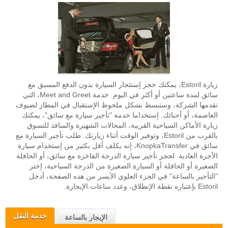
زيارة Estoril، يمكنك حجز إستئجار السيارة بدون الدفع المسبق مع
سائق لمدة ساعتين أو أكثر في اليوم. خدمة Meet and Greet، التي
تقدمها الشركة، وستبسط بشكل ملحوظ الإستقبال في المطار لضيوف
العاصمة، أو أحبائك. إستخداما خدمة "تأجير سيارة مع سائق"، يمكنك
زيارة الأماكن السياحية القريبة، المحالات الشهيرة والمنافذ للتسوق
بالقرب من Estoril، وتوفير الوقت أثناء زيارتك. طلب تأجير السيارة مع
سائق في KnopkaTransfer، إنه يكلف أقل بكثير من إستخدام سيارة
الأجرة العادية. لحجز تأجير سيارة الدرجة الفاخرة مع سائق، أو الحافلة
الصغيرة أو الحافلة أو السيارة الصغيرة من الدرجة السياحية، إختر
"التأجير بالساعة" في الجزء العلوي الأيسر من هذه الصفحة، أدخل
Estoril بإعتباره نقطة الإنطلاق، وعدد ساعات الإيجارة.
خدمة النقل
الإيجار بالساعة