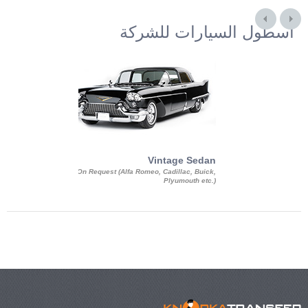
أسطول السيارات للشركة
Exotic Limo
Vintage Sedan
ousine Magnum,
On Request (Alfa Romeo, Cadillac, Buick,
 Chrysler C 300
Plyumouth etc.)
3 140, Lincoln
rech Limousine