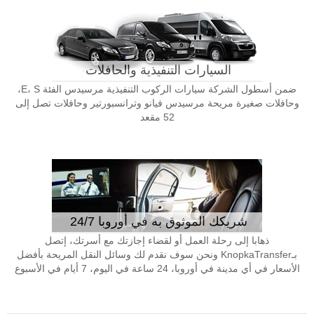
السيارات التنفيذية والحافلات
ضمن أسطول الشركة سيارات الركوب التنفيذية مرسيدس الفئة E، S،
وحافلات صغيرة مريحة مرسيدس فيانو وترانسبورتير وحافلات تصل إلى
52 مقعد
شريكك الموثوق به في أوروبا 24/7
ذهابا إلى رحلة العمل أو لقضاء إجازتك مع أسرتك، إتصل
بـKnopkaTransfer ونحن سوف نقدم لك وسائل النقل المريحة بأفضل
الأسعار في أي مدينة في أوروبا، 24 ساعة في اليوم، 7 أيام في الأسبوع