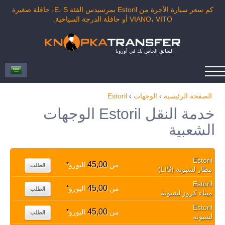
كم سعر سيارة الأجرة من Estoril بمرسيدس الفئة E، S، حافلة صغيرة
VIANO، VITO أو حافلة الدرجة السياحية.
السائق الخاص بك في أوروبا
الصفحة الرئيسية
›
الوجهات
›
Estoril
خدمة النقل Estoril الوجهات
الشعبية
Estoril
45,00
من
اليورو
*
الطلب
مطار لشبونة (LIS)
Estoril
45,00
من
اليورو
*
الطلب
ميناء كروز لشبونة
Estoril
45,00
من
اليورو
*
الطلب
لشبونة