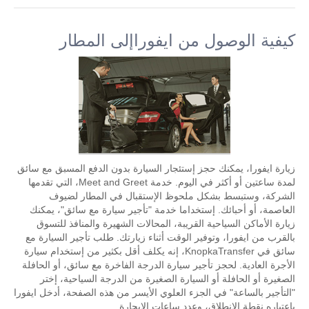
كيفية الوصول من ايفوراإلى المطار
زيارة ايفورا، يمكنك حجز إستئجار السيارة بدون الدفع المسبق مع سائق
لمدة ساعتين أو أكثر في اليوم. خدمة Meet and Greet، التي تقدمها
الشركة، وستبسط بشكل ملحوظ الإستقبال في المطار لضيوف
العاصمة، أو أحبائك. إستخداما خدمة "تأجير سيارة مع سائق"، يمكنك
زيارة الأماكن السياحية القريبة، المحالات الشهيرة والمنافذ للتسوق
بالقرب من ايفورا، وتوفير الوقت أثناء زيارتك. طلب تأجير السيارة مع
سائق في KnopkaTransfer، إنه يكلف أقل بكثير من إستخدام سيارة
الأجرة العادية. لحجز تأجير سيارة الدرجة الفاخرة مع سائق، أو الحافلة
الصغيرة أو الحافلة أو السيارة الصغيرة من الدرجة السياحية، إختر
"التأجير بالساعة" في الجزء العلوي الأيسر من هذه الصفحة، أدخل ايفورا
بإعتباره نقطة الإنطلاق، وعدد ساعات الإيجارة.