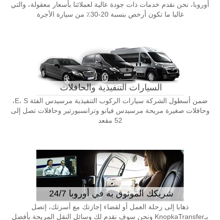
أوروبا، نحن نقدم خدمات ذات جودة عالية لعملائنا بأسعار معقولة، والتي
غالبا ما تكون أرخص بنسبة 20-30٪ من سيارة الأجرة
السيارات التنفيذية والحافلات
ضمن أسطول الشركة سيارات الركوب التنفيذية مرسيدس الفئة E، S،
وحافلات صغيرة مريحة مرسيدس فيانو وترانسبورتير وحافلات تصل إلى
52 مقعد
شريكك الموثوق به في أوروبا 24/7
ذهابا إلى رحلة العمل أو لقضاء إجازتك مع أسرتك، إتصل
بـKnopkaTransfer ونحن سوف نقدم لك وسائل النقل المريحة بأفضل