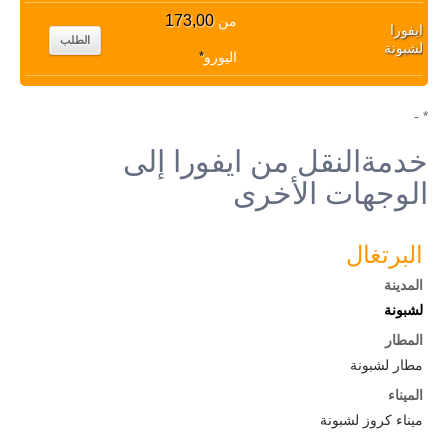
173,00
من
ايفورا
الطلب
لشبونة
اليورو
*
* -
خدمةالنقل من ايفورا إلى
الوجهات الأخرى
البرتغال
المدينة
لشبونة
المطار
مطار لشبونة
الميناء
ميناء كروز لشبونة