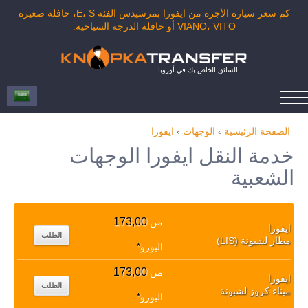
كم سعر سيارة الأجرة من ايفورا بمرسيدس الفئة E، S، حافلة صغيرة
VIANO، VITO أو حافلة الدرجة السياحية.
السائق الخاص بك في أوروبا
الصفحة الرئيسية
›
الوجهات
›
ايفورا
خدمة النقل ايفورا الوجهات
الشعبية
173,00
من
ايفورا
الطلب
مطار لشبونة (LIS)
اليورو
*
173,00
من
ايفورا
الطلب
ميناء كروز لشبونة
اليورو
*