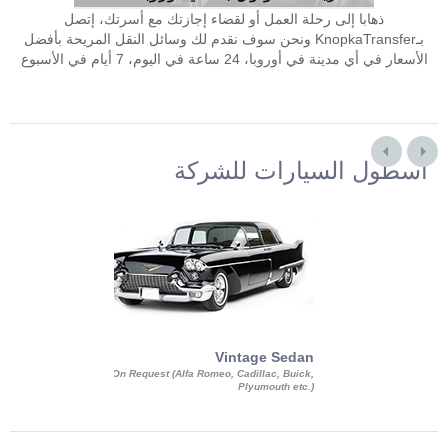
ذهابا إلى رحلة العمل أو لقضاء إجازتك مع أسرتك، إتصل
بـKnopkaTransfer ونحن سوف نقدم لك وسائل النقل المريحة بأفضل
الأسعار في أي مدينة في أوروبا، 24 ساعة في اليوم، 7 أيام في الأسبوع
أسطول السيارات للشركة
Exotic Limo
Vintage Sedan
ousine Magnum,
On Request (Alfa Romeo, Cadillac, Buick,
 Chrysler C 300
Plyumouth etc.)
3 140, Lincoln
rech Limousine