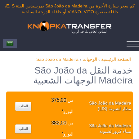
كم سعر سيارة الأجرة من São João da Madeira بمرسيدس الفئة E، S،
حافلة صغيرة VIANO، VITO أو حافلة الدرجة السياحية.
السائق الخاص بك في أوروبا
الصفحة الرئيسية
›
الوجهات
›
São João da Madeira
خدمة النقل São João da
Madeira الوجهات الشعبية
375,00
من
São João da Madeira
الطلب
مطار لشبونة (LIS)
اليورو
*
382,00
من
São João da Madeira
الطلب
ميناء كروز لشبونة
اليورو
*