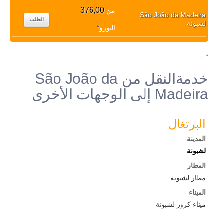
376,00
من
São João da Madeira
الطلب
لشبونة
اليورو
*
* -
خدمةالنقل من São João da
Madeira إلى الوجهات الأخرى
البرتغال
المدينة
لشبونة
المطار
مطار لشبونة
الميناء
ميناء كروز لشبونة