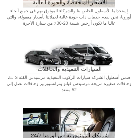
الأسعار المنخفضة والجودة العالية
إستخداما الأسطول الخاص بنا والشركاء الموثوق بهم في جميع أنحاء
أوروبا، نحن نقدم خدمات ذات جودة عالية لعملائنا بأسعار معقولة، والتي
غالبا ما تكون أرخص بنسبة 20-30٪ من سيارة الأجرة
السيارات التنفيذية والحافلات
ضمن أسطول الشركة سيارات الركوب التنفيذية مرسيدس الفئة E، S،
وحافلات صغيرة مريحة مرسيدس فيانو وترانسبورتير وحافلات تصل إلى
52 مقعد
شريكك الموثوق به في أوروبا 24/7