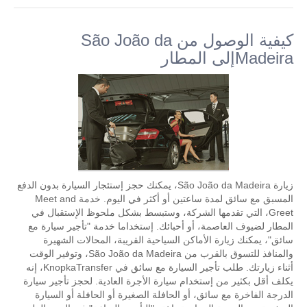
كيفية الوصول من São João da
Madeiraإلى المطار
زيارة São João da Madeira، يمكنك حجز إستئجار السيارة بدون الدفع
المسبق مع سائق لمدة ساعتين أو أكثر في اليوم. خدمة Meet and
Greet، التي تقدمها الشركة، وستبسط بشكل ملحوظ الإستقبال في
المطار لضيوف العاصمة، أو أحبائك. إستخداما خدمة "تأجير سيارة مع
سائق"، يمكنك زيارة الأماكن السياحية القريبة، المحالات الشهيرة
والمنافذ للتسوق بالقرب من São João da Madeira، وتوفير الوقت
أثناء زيارتك. طلب تأجير السيارة مع سائق في KnopkaTransfer، إنه
يكلف أقل بكثير من إستخدام سيارة الأجرة العادية. لحجز تأجير سيارة
الدرجة الفاخرة مع سائق، أو الحافلة الصغيرة أو الحافلة أو السيارة