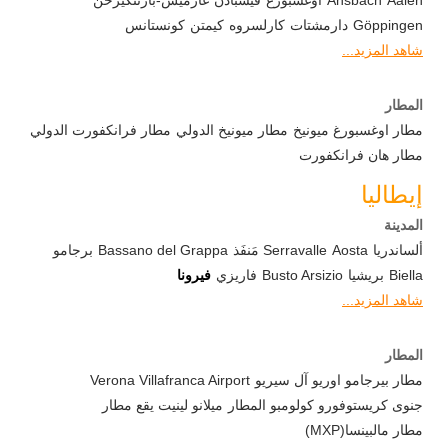
Aalen
Ansbach
آوغسبورغ
فيسبادن
غارميش-بارتنكيرخن
Göppingen
دارمشتات
كارلسروه
كيمتن
كونستانس
شاهد المزيد...
المطار
مطار اوغسبورغ ميونيخ
مطار ميونيخ الدولي
مطار فرانكفورت الدولي
مطار هان فرانكفورت
إيطاليا
المدينة
ألساندريا
Aosta
Serravalle مَنفَذ
Bassano del Grappa
برجامو
Biella
بريشيا
Busto Arsizio
فاريزي
فيرونا
شاهد المزيد...
المطار
مطار بيرجامو اوريو آل سيريو
Verona Villafranca Airport
جنوى كريستوفورو كولومبو المطار
ميلانو لينيت يقع مطار
مطار مالبينسا(MXP)