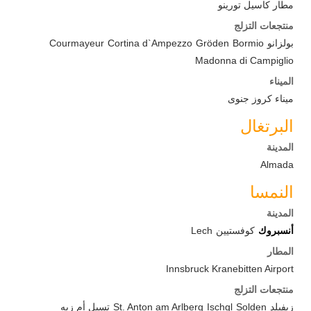
مطار كاسيل تورينو
منتجعات التزلج
بولزانو
Bormio
Gröden
Cortina d`Ampezzo
Courmayeur
Madonna di Campiglio
الميناء
ميناء كروز جنوى
البرتغال
المدينة
Almada
النمسا
المدينة
أنسبروك
كوفستيين
Lech
المطار
Innsbruck Kranebitten Airport
منتجعات التزلج
زيفيلد
Solden
Ischgl
St. Anton am Arlberg
تسيل أم زيه