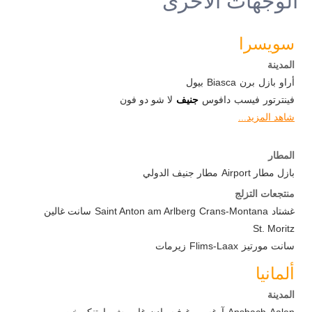
الوجهات الأخرى
سويسرا
المدينة
أراو
بازل
برن
Biasca
بيول
فينترتور
فيسب
دافوس
جنيف
لا شو دو فون
شاهد المزيد...
المطار
بازل مطار Airport
مطار جنيف الدولي
منتجعات التزلج
غشتاد
Crans-Montana
Saint Anton am Arlberg
سانت غالين
St. Moritz
سانت مورتيز
Flims-Laax
زيرمات
ألمانيا
المدينة