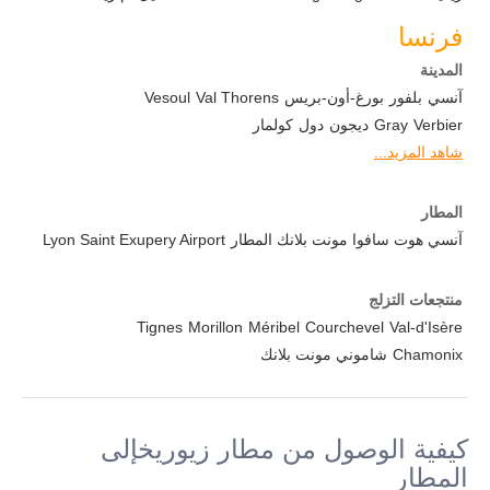
فرنسا
المدينة
آنسي
بلفور
بورغ-أون-بريس
Val Thorens
Vesoul
Verbier
Gray
ديجون
دول
كولمار
شاهد المزيد...
المطار
آنسي هوت سافوا مونت بلانك المطار
Lyon Saint Exupery Airport
منتجعات التزلج
Tignes
Morillon
Méribel
Courchevel
Val-d'Isère
Chamonix
شاموني مونت بلانك
كيفية الوصول من مطار زيوريخإلى
المطار