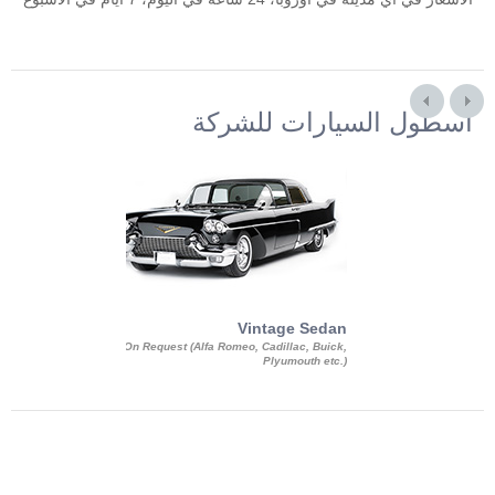
أسطول السيارات للشركة
Exotic Limo
Vintage Sedan
ousine Magnum,
On Request (Alfa Romeo, Cadillac, Buick,
 Chrysler C 300
Plyumouth etc.)
3 140, Lincoln
rech Limousine