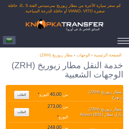
كم سعر سيارة الأجرة من مطار زيوريخ بمرسيدس الفئة E، S، حافلة
صغيرة VIANO، VITO أو حافلة الدرجة السياحية.
السائق الخاص بك في أوروبا
الصفحة الرئيسية
›
الوجهات
›
مطار زيوريخ (ZRH)
خدمة النقل مطار زيوريخ (ZRH)
الوجهات الشعبية
مطار زيوريخ (ZRH)
40,00
من
اليورو
*
الطلب
زيورخ
273,00
من
مطار زيوريخ (ZRH)
الطلب
بازل مطار Airport (BSL)
اليورو
*
249,00
من