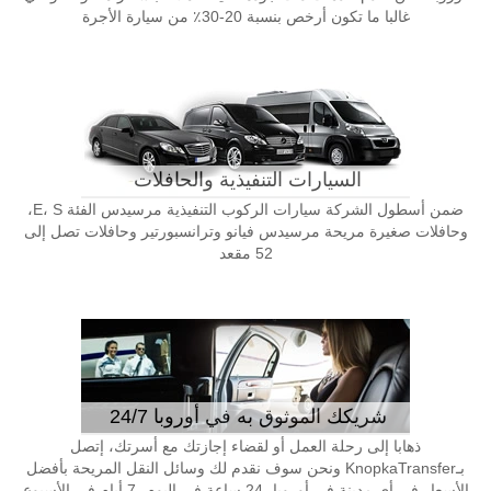
غالبا ما تكون أرخص بنسبة 20-30٪ من سيارة الأجرة
السيارات التنفيذية والحافلات
ضمن أسطول الشركة سيارات الركوب التنفيذية مرسيدس الفئة E، S،
وحافلات صغيرة مريحة مرسيدس فيانو وترانسبورتير وحافلات تصل إلى
52 مقعد
شريكك الموثوق به في أوروبا 24/7
ذهابا إلى رحلة العمل أو لقضاء إجازتك مع أسرتك، إتصل
بـKnopkaTransfer ونحن سوف نقدم لك وسائل النقل المريحة بأفضل
الأسعار في أي مدينة في أوروبا، 24 ساعة في اليوم، 7 أيام في الأسبوع