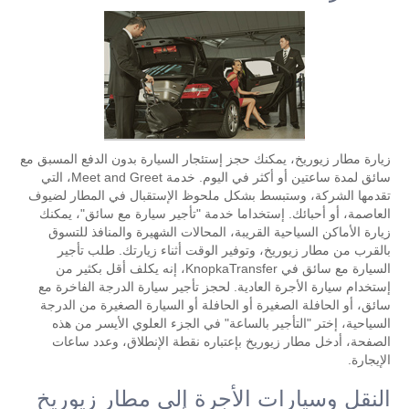
زيارة مطار زيوريخ، يمكنك حجز إستئجار السيارة بدون الدفع المسبق مع
سائق لمدة ساعتين أو أكثر في اليوم. خدمة Meet and Greet، التي
تقدمها الشركة، وستبسط بشكل ملحوظ الإستقبال في المطار لضيوف
العاصمة، أو أحبائك. إستخداما خدمة "تأجير سيارة مع سائق"، يمكنك
زيارة الأماكن السياحية القريبة، المحالات الشهيرة والمنافذ للتسوق
بالقرب من مطار زيوريخ، وتوفير الوقت أثناء زيارتك. طلب تأجير
السيارة مع سائق في KnopkaTransfer، إنه يكلف أقل بكثير من
إستخدام سيارة الأجرة العادية. لحجز تأجير سيارة الدرجة الفاخرة مع
سائق، أو الحافلة الصغيرة أو الحافلة أو السيارة الصغيرة من الدرجة
السياحية، إختر "التأجير بالساعة" في الجزء العلوي الأيسر من هذه
الصفحة، أدخل مطار زيوريخ بإعتباره نقطة الإنطلاق، وعدد ساعات
الإيجارة.
النقل وسيارات الأجرة إلى مطار زيوريخ