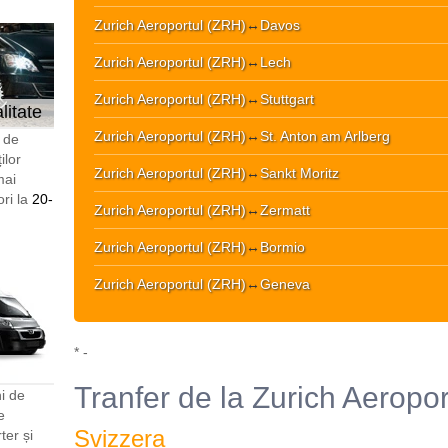
Zurich Aeroportul (ZRH)
↔
Davos
Zurich Aeroportul (ZRH)
↔
Lech
Zurich Aeroportul (ZRH)
↔
Stuttgart
litate
Zurich Aeroportul (ZRH)
↔
St. Anton am Arlberg
i de
ilor
Zurich Aeroportul (ZRH)
↔
Sankt Moritz
mai
ori la
20-
Zurich Aeroportul (ZRH)
↔
Zermatt
Zurich Aeroportul (ZRH)
↔
Bormio
Zurich Aeroportul (ZRH)
↔
Geneva
* -
Tranfer de la Zurich Aeroportu
i de
e
Svizzera
er și