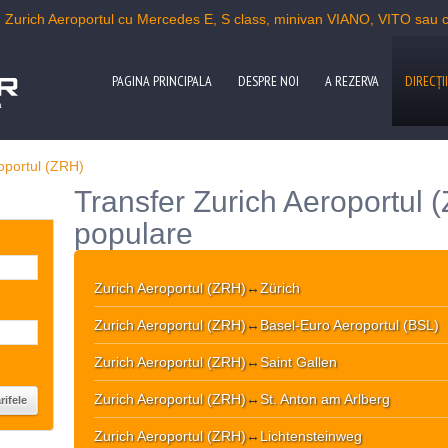
n Zurich Aeroportul cu Mercedes E, S class, minivan VIANO, VITO sau 
PAGINA PRINCIPALA
DESPRE NOI
A REZERVA
DIRECŢII
a
oportul (ZRH)
Transfer Zurich Aeroportul (
populare
Zurich Aeroportul (ZRH)
↔
Zürich
Zurich Aeroportul (ZRH)
↔
Basel-Euro Aeroportul (BSL)
Zurich Aeroportul (ZRH)
↔
Saint Gallen
Zurich Aeroportul (ZRH)
↔
St. Anton am Arlberg
Zurich Aeroportul (ZRH)
↔
Lichtensteinweg