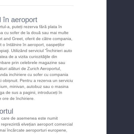
 în aeroport
tul-a, puteți rezerva fără plata în
na cu sofer de la două sau mai multe
et and Greet, oferit de către compania,
t o întâlnire în aeroport, oaspeților
iaţi. Utilizând serviciul "Închirieri auto
atea de a vizita curiozităţile din
imbare prin celebrele magazine sau
uri alături de Zurich Aeroportul,
anda inchiriere cu sofer cu compania
i obișnuit. Pentru a rezerva un serviciu
emium, minivan, autobuz sau o masina
ga de sus a paginii, introduceți în
 ore de închiriere.
ortul
, care de asemenea este numit
 reprezintă elvețian aeroport comercial
 mai încărcate aeroporturi europene,