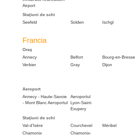
Airport
Staţiuni de schi
Seefeld
Solden
Ischgl
Francia
Oraş
Annecy
Belfort
Bourg-en-Bresse
Verbier
Gray
Dijon
Aeroport
Annecy - Haute-Savoie
Aeroportul
- Mont Blanc Aeroportul
Lyon-Saint-
Exupery
Staţiuni de schi
Val-d'Isère
Courchevel
Méribel
Chamonix
Chamonix-