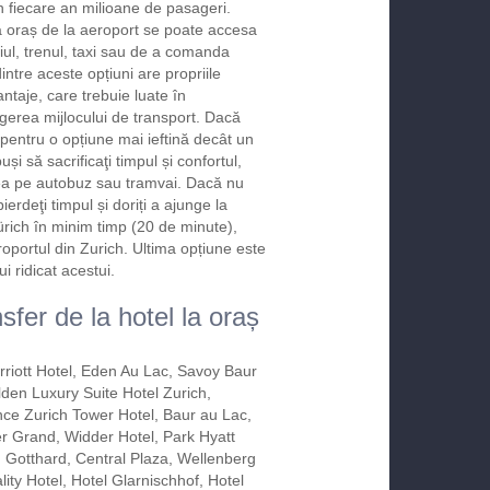
n fiecare an milioane de pasageri.
a oraș de la aeroport se poate accesa
iul, trenul, taxi sau de a comanda
intre aceste opțiuni are propriile
ntaje, care trebuie luate în
gerea mijlocului de transport. Dacă
 pentru o opțiune mai ieftină decât un
puși să sacrificaţi timpul și confortul,
rea pe autobuz sau tramvai. Dacă nu
ierdeţi timpul și doriți a ajunge la
ürich în minim timp (20 de minute),
oportul din Zurich. Ultima opțiune este
i ridicat acestui.
sfer de la hotel la oraș
rriott Hotel, Eden Au Lac, Savoy Baur
Alden Luxury Suite Hotel Zurich,
ce Zurich Tower Hotel, Baur au Lac,
r Grand, Widder Hotel, Park Hyatt
. Gotthard, Central Plaza, Wellenberg
ity Hotel, Hotel Glarnischhof, Hotel