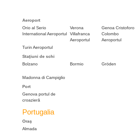
Aeroport
Orio al Serio
Verona
Genoa Cristoforo
International Aeroportul
Villafranca
Colombo
Aeroportul
Aeroportul
Turin Aeroportul
Staţiuni de schi
Bolzano
Bormio
Gröden
Madonna di Campiglio
Port
Genova portul de
croazieră
Portugalia
Oraş
Almada