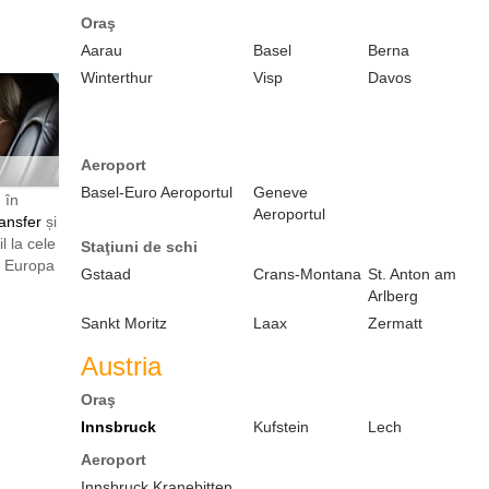
Oraş
Aarau
Basel
Berna
Winterthur
Visp
Davos
Aeroport
Basel-Euro Aeroportul
Geneve
 în
Aeroportul
ansfer
și
l la cele
Staţiuni de schi
n Europa
Gstaad
Crans-Montana
St. Anton am
Arlberg
Sankt Moritz
Laax
Zermatt
Austria
Oraş
Innsbruck
Kufstein
Lech
Aeroport
Innsbruck Kranebitten