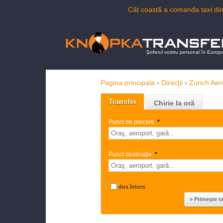
Cât coastă a comanda taxi di
Şoferul vostru personal în Europ
Pagina principala
›
Direcţii
›
Zurich Aer
Transfer
Chirie la oră
Punct de plecare:
*
Punct destinaţie:
*
dus întors