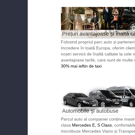
Prețuri avantajoase și înaltă ca
Folosind propriul parc auto și partener
încredere în toată Europa, oferim clienț
noștri servicii de înaltă calitate la cele 
avantajoase tarife, care sunt de multe 
30% mai ieftin de taxi
Automobile şi autobuse
reprezentabile
Parcul auto al companiei conține masin
clasa
Mercedes E, S Class
, confortabil
microbuze Mercedes Viano și Transport