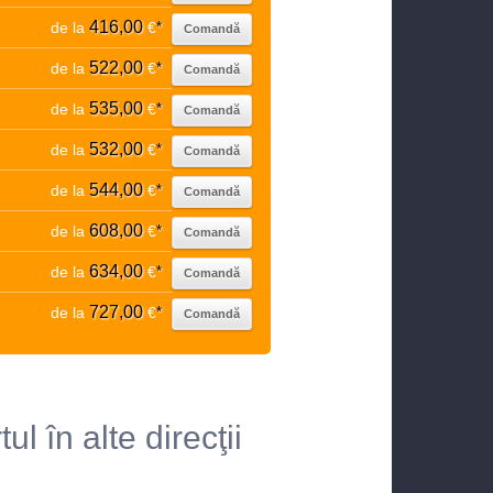
416,00
de la
€
*
Comandă
522,00
de la
€
*
Comandă
535,00
de la
€
*
Comandă
532,00
de la
€
*
Comandă
544,00
de la
€
*
Comandă
608,00
de la
€
*
Comandă
634,00
de la
€
*
Comandă
727,00
de la
€
*
Comandă
l în alte direcţii