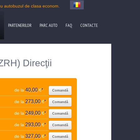
cu autobuzul de clasa econom.
PARTENERILOR
PARC AUTO
FAQ
CONTACTE
ZRH) Direcţii
40,00
de la
€
*
Comandă
273,00
de la
€
*
Comandă
249,00
de la
€
*
Comandă
293,00
de la
€
*
Comandă
327,00
de la
€
*
Comandă