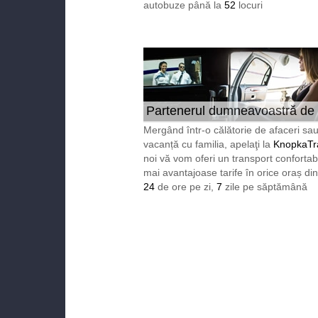
autobuze până la
52
locuri
Partenerul dumneavoastră de
încredere în Europa 24/7
Mergând într-o călătorie de afaceri sau
vacanță cu familia, apelaţi la
KnopkaTr
noi vă vom oferi un transport confortabi
mai avantajoase tarife în orice oraș di
24
de ore pe zi,
7
zile pe săptămână