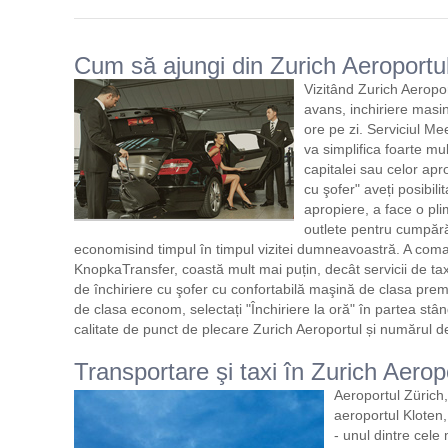
Cum să ajungi din Zurich Aeroportul
Vizitând Zurich Aeropor
avans, inchiriere masi
ore pe zi. Serviciul Me
va simplifica foarte mul
capitalei sau celor aprop
cu şofer" aveți posibilit
apropiere, a face o pl
outlete pentru cumpărăt
economisind timpul în timpul vizitei dumneavoastră. A com
KnopkaTransfer, coastă mult mai puțin, decât servicii de tax
de închiriere cu şofer cu confortabilă maşină de clasa pr
de clasa econom, selectați "Închiriere la oră" în partea stân
calitate de punct de plecare Zurich Aeroportul și numărul de
Transportare şi taxi în Zurich Aerop
Aeroportul Zürich
aeroportul Kloten,
- unul dintre cele