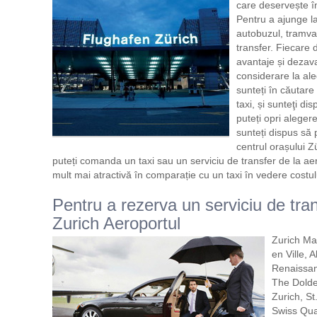
care deservește î
Pentru a ajunge l
autobuzul, tramva
transfer. Fiecare d
avantaje și dezava
considerare la ale
sunteți în căutare
taxi, și sunteţi dis
puteți opri alege
sunteți dispus să p
centrul orașului Z
puteți comanda un taxi sau un serviciu de transfer de la aer
mult mai atractivă în comparație cu un taxi în vedere costulu
Pentru a rezerva un serviciu de tran
Zurich Aeroportul
Zurich Ma
en Ville, 
Renaissan
The Dolde
Zurich, St
Swiss Qual