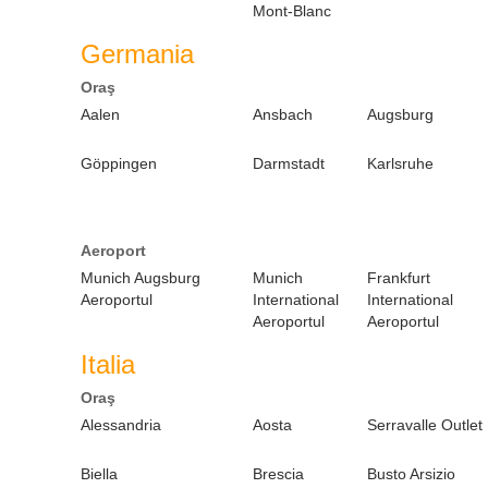
Mont-Blanc
Germania
Oraş
Aalen
Ansbach
Augsburg
Göppingen
Darmstadt
Karlsruhe
Aeroport
Munich Augsburg
Munich
Frankfurt
Aeroportul
International
International
Aeroportul
Aeroportul
Italia
Oraş
Alessandria
Aosta
Serravalle Outlet
Biella
Brescia
Busto Arsizio