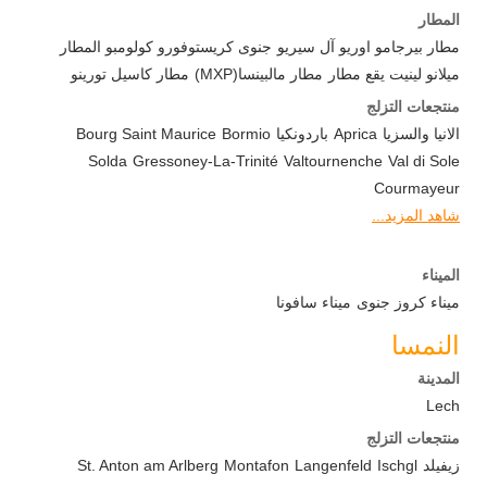
المطار
مطار بيرجامو اوريو آل سيريو
جنوى كريستوفورو كولومبو المطار
ميلانو لينيت يقع مطار
مطار مالبينسا(MXP)
مطار كاسيل تورينو
منتجعات التزلج
الانیا والسزیا
Aprica
باردونکیا
Bormio
Bourg Saint Maurice
Solda
Gressoney-La-Trinité
Valtournenche
Val di Sole
Courmayeur
شاهد المزيد...
الميناء
ميناء كروز جنوى
ميناء سافونا
النمسا
المدينة
Lech
منتجعات التزلج
زيفيلد
Ischgl
Langenfeld
Montafon
St. Anton am Arlberg