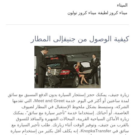
الميناء
ميناء كروز لطيفة
ميناء كروز تولون
كيفية الوصول من جنيفإلى المطار
زيارة جنيف، يمكنك حجز إستئجار السيارة بدون الدفع المسبق مع سائق
لمدة ساعتين أو أكثر في اليوم. خدمة Meet and Greet، التي تقدمها
الشركة، وستبسط بشكل ملحوظ الإستقبال في المطار لضيوف
العاصمة، أو أحبائك. إستخداما خدمة "تأجير سيارة مع سائق"، يمكنك
زيارة الأماكن السياحية القريبة، المحالات الشهيرة والمنافذ للتسوق
بالقرب من جنيف، وتوفير الوقت أثناء زيارتك. طلب تأجير السيارة مع
سائق في KnopkaTransfer، إنه يكلف أقل بكثير من إستخدام سيارة