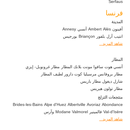
Serfaus
فرنسا
المدينة
أفينون
Alès
Ambert
آنسي
Annesy
انتيب
آرل
بلفور
Briançon
بورجيس
شاهد المزيد...
المطار
آنسي هوت سافوا مونت بلانك المطار
مطار غرونوبل- إيزي
مطار بروفانس مرسيليا
كوت دازور لطيف المطار
شارل ديغول مطار باريس
مطار تولون هيريس
منتجعات التزلج
Brides-les-Bains
Alpe d'Huez
Albertville
Avoriaz
Abondance
Val-d'Isère
فالمينير
Valmorel
Modane
وآرس
شاهد المزيد...