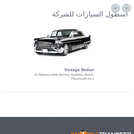
أسطول السيارات للشركة
Exotic Limo
Vintage Sedan
ousine Magnum,
On Request (Alfa Romeo, Cadillac, Buick,
 Chrysler C 300
Plyumouth etc.)
3 140, Lincoln
rech Limousine