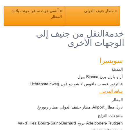
»
مطار جنيف الدولي
»
آنسي هوت سافوا مونت بلانك
المطار
خدمةالنقل من جنيف إلى
الوجهات الأخرى
سويسرا
المدينة
أراو
بازل
برن
Biasca
بيول
فينترتور
فيسب
دافوس
لا شو دو فون
Lichtensteinweg
شاهد المزيد...
المطار
بازل مطار Airport
مطار جنيف الدولي
مطار زيوريخ
منتجعات التزلج
Adelboden-Frutigen
بريج
Bourg-Saint-Bernard
Val-d`Illiez