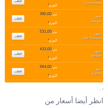
الطلب
Courchevel
اليورو
*
390,00
من
جنيف
الطلب
غرونوبل
اليورو
*
531,00
من
جنيف
الطلب
Val Thorens
اليورو
*
433,00
من
جنيف
الطلب
Verbier
اليورو
*
564,00
من
جنيف
الطلب
Tignes
اليورو
*
* -
انظر أيضا أسعار من