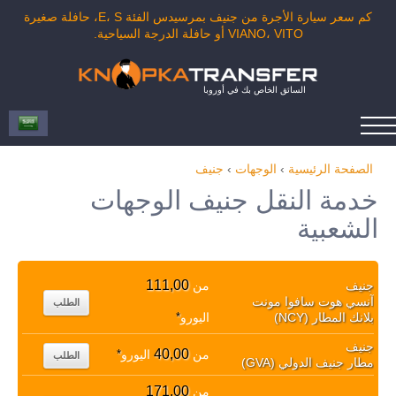
كم سعر سيارة الأجرة من جنيف بمرسيدس الفئة E، S، حافلة صغيرة
VIANO، VITO أو حافلة الدرجة السياحية.
السائق الخاص بك في أوروبا
الصفحة الرئيسية
›
الوجهات
›
جنيف
خدمة النقل جنيف الوجهات
الشعبية
111,00
جنيف
من
آنسي هوت سافوا مونت
الطلب
بلانك المطار (NCY)
اليورو
*
جنيف
40,00
من
اليورو
*
الطلب
مطار جنيف الدولي (GVA)
171,00
من