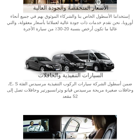
الأسعار المنخفضة والجودة العالية
إستخداما الأسطول الخاص بنا والشركاء الموثوق بهم في جميع أنحاء
أوروبا، نحن نقدم خدمات ذات جودة عالية لعملائنا بأسعار معقولة، والتي
غالبا ما تكون أرخص بنسبة 20-30٪ من سيارة الأجرة
السيارات التنفيذية والحافلات
ضمن أسطول الشركة سيارات الركوب التنفيذية مرسيدس الفئة E، S،
وحافلات صغيرة مريحة مرسيدس فيانو وترانسبورتير وحافلات تصل إلى
52 مقعد