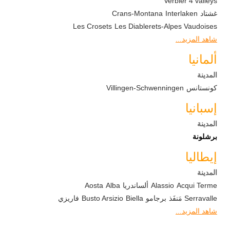
Verbier 4 valleys
غشتاد
Interlaken
Crans-Montana
Les Crosets
Les Diablerets-Alpes Vaudoises
شاهد المزيد...
ألمانيا
المدينة
كونستانس
Villingen-Schwenningen
إسبانيا
المدينة
برشلونة
إيطاليا
المدينة
Acqui Terme
Alassio
ألساندريا
Alba
Aosta
Serravalle مَنفَذ
برجامو
Biella
Busto Arsizio
فاريزي
شاهد المزيد...