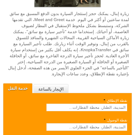
زيارة إبنال، يمكنك حجز إستئجار السيارة بدون الدفع المسبق مع سائق
لمدة ساعتين أو أكثر في اليوم. خدمة Meet and Greet، التي تقدمها
الشركة، وستبسط بشكل ملحوظ الإستقبال في المطار لضيوف
العاصمة، أو أحبائك. إستخداما خدمة "تأجير سيارة مع سائق"، يمكنك
زيارة الأماكن السياحية القريبة، المحالات الشهيرة والمنافذ للتسوق
بالقرب من إبنال، وتوفير الوقت أثناء زيارتك. طلب تأجير السيارة مع
سائق في KnopkaTransfer، إنه يكلف أقل بكثير من إستخدام سيارة
الأجرة العادية. لحجز تأجير سيارة الدرجة الفاخرة مع سائق، أو الحافلة
الصغيرة أو الحافلة أو السيارة الصغيرة من الدرجة السياحية، إختر
"التأجير بالساعة" في الجزء العلوي الأيسر من هذه الصفحة، أدخل إبنال
بإعتباره نقطة الإنطلاق، وعدد ساعات الإيجارة.
خدمة النقل
الإيجار بالساعة
نقطة الإنطلاق:
*
نقطة الوصول:
*