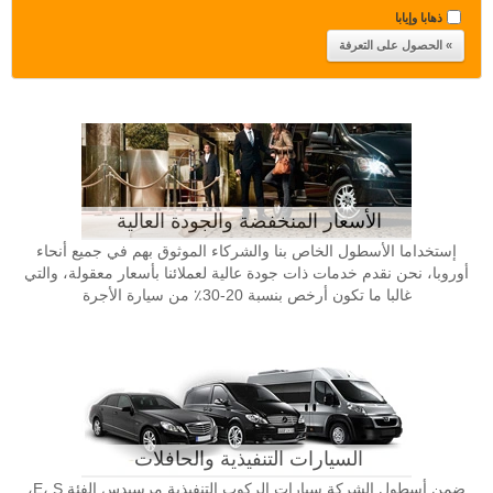
ذهابا وإيابا
الأسعار المنخفضة والجودة العالية
إستخداما الأسطول الخاص بنا والشركاء الموثوق بهم في جميع أنحاء
أوروبا، نحن نقدم خدمات ذات جودة عالية لعملائنا بأسعار معقولة، والتي
غالبا ما تكون أرخص بنسبة 20-30٪ من سيارة الأجرة
السيارات التنفيذية والحافلات
ضمن أسطول الشركة سيارات الركوب التنفيذية مرسيدس الفئة E، S،