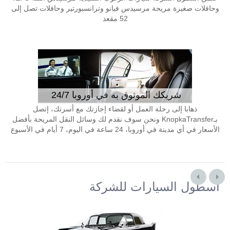
وحافلات صغيرة مريحة مرسيدس فيانو وترانسبورتير وحافلات تصل إلى
52 مقعد
شريكك الموثوق به في أوروبا 24/7
ذهابا إلى رحلة العمل أو لقضاء إجازتك مع أسرتك، إتصل
بـKnopkaTransfer ونحن سوف نقدم لك وسائل النقل المريحة بأفضل
الأسعار في أي مدينة في أوروبا، 24 ساعة في اليوم، 7 أيام في الأسبوع
أسطول السيارات للشركة