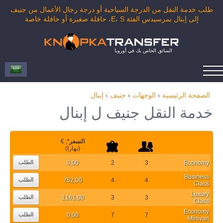
طلب خدمة النقل من الدرجة السياحية أو درجة رجال الأعمال من جنيف
إلى إبنال بمرسيدس الفئة E، S، حافلة صغيرة أو حافلة خاصة
السائق الخاص بك في أوروبا
الصفحة الرئيسية
›
الوجهات
›
جنيف
›
إبنال
خدمة النقل جنيف ل إبنال
السعر
*
, €
(نهارا)
0,00
2
3
Economy
الطلب
Business
752,00
4
4
الطلب
Class
Luxury
1161,00
3
3
الطلب
Class
Economy
0,00
7
7
الطلب
Minivan