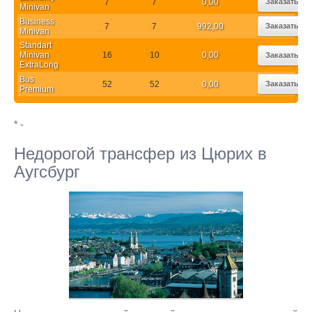
7
7
0,00
Заказать
Minivan
Business
7
7
992,00
Заказать
Minivan
Standart
Minivan
16
10
0,00
Заказать
ExtraLong
Bus
52
52
0,00
Заказать
Premium
* -
Недорогой трансфер из Цюрих в
Аугсбург