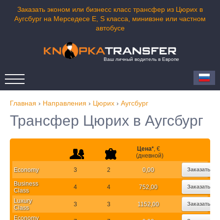
Заказать эконом или бизнесс класс трансфер из Цюрих в
Аугсбург на Мерседесе E, S класса, минивэне или частном
автобусе
Ваш личный водитель в Европе
Главная
›
Направления
›
Цюрих
›
Аугсбург
Трансфер Цюрих в Аугсбург
Цена
*
, €
(дневной)
Economy
3
2
0,00
Заказать
Business
4
4
752,00
Заказать
Class
Luxury
3
3
1152,00
Заказать
Class
Economy