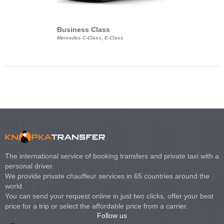
Business Class
Business Min
Mercedes C-Class, E-Class
Mercedes Viano, M
Volkswagen Carave
The international service of booking transfers and private taxi with a
personal driver.
We provide private chauffeur services in 65 countries around the
world.
You can send your request online in just two clicks, offer your best
price for a trip or select the affordable price from a carrier.
Follow us