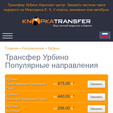
Трансфер Урбино Аэропорт центр. Заказать частное такси
недорого на Мерседесе E, S, V класса, минивэне или автобусе.
Ваш личный водитель в Европе
Главная
›
Направления
›
Урбино
Трансфер Урбино
Популярные направления
Урбино
475,00
Чивитавеккья Круизный
от
€
*
Заказать
Порт
Урбино
440,00
от
€
*
Заказать
Венеция Круизный Порт
Урбино
286,00
от
€
*
Заказать
Болонья