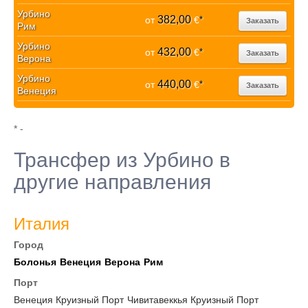
Урбино
382,00
от
€
*
Заказать
Рим
Урбино
432,00
от
€
*
Заказать
Верона
Урбино
440,00
от
€
*
Заказать
Венеция
* -
Трансфер из Урбино в
другие направления
Италия
Город
Болонья
Венеция
Верона
Рим
Порт
Венеция Круизный Порт
Чивитавеккья Круизный Порт