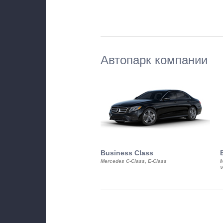
Автопарк компании
Business Class
Mercedes C-Class, E-Class
M
V