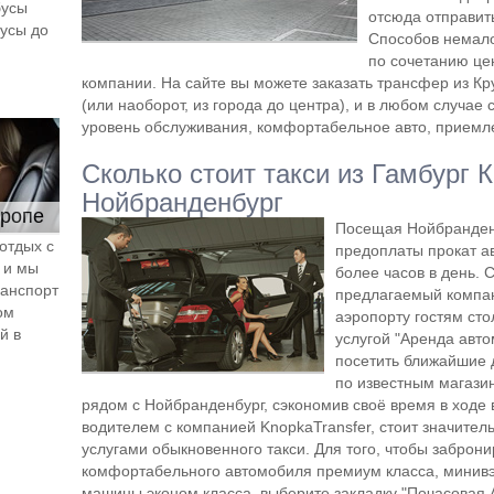
бусы
отсюда отправит
бусы до
Способов немало
по сочетанию це
компании. На сайте вы можете заказать трансфер из Кр
(или наоборот, из города до центра), и в любом случае
уровень обслуживания, комфортабельное авто, приемл
Сколько стоит такси из Гамбург 
Нойбранденбург
вропе
Посещая Нойбранденб
отдых с
предоплаты прокат ав
и мы
более часов в день. 
анспорт
предлагаемый компан
ом
аэропорту гостям ст
й в
услугой "Аренда авт
посетить ближайшие 
по известным магази
рядом с Нойбранденбург, сэкономив своё время в ходе в
водителем с компанией KnopkaTransfer, стоит значител
услугами обыкновенного такси. Для того, чтобы заброни
комфортабельного автомобиля премиум класса, минивэ
машины эконом класса, выберите закладку "Почасовая А