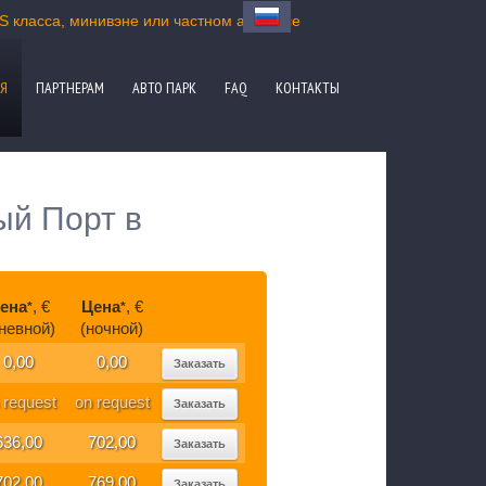
S класса, минивэне или частном автобусе
Я
ПАРТНЕРАМ
АВТО ПАРК
FAQ
КОНТАКТЫ
ый Порт в
ена
, €
Цена
, €
*
*
невной)
(ночной)
0,00
0,00
Заказать
 request
on request
Заказать
636,00
702,00
Заказать
702,00
769,00
Заказать