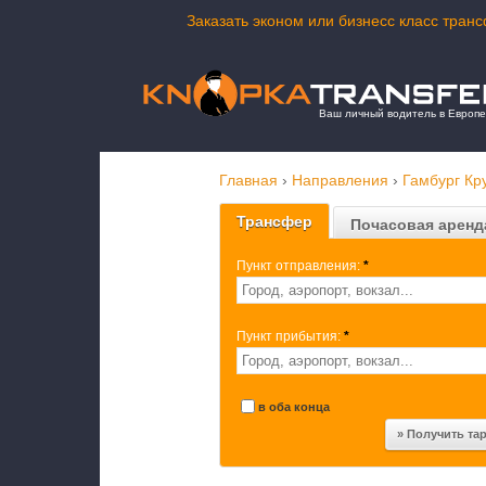
Заказать эконом или бизнесс класс тран
Ваш личный водитель в Европе
Главная
›
Направления
›
Гамбург Кр
Трансфер
Почасовая аренд
Пункт отправления:
*
Пункт прибытия:
*
в оба конца