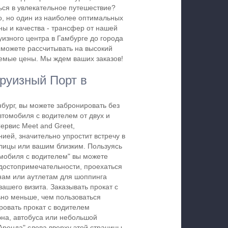
ься в увлекательное путешествие?
, но один из наиболее оптимальных
ны и качества - трансфер от нашей
уизного центра в Гамбурге до города
 сможете рассчитывать на высокий
емые цены. Мы ждем ваших заказов!
Круизный Порт в
ург, вы можете забронировать без
томобиля с водителем от двух и
Сервис Meet and Greet,
ией, значительно упростит встречу в
олицы или вашим близким. Пользуясь
омобиля с водителем" вы можете
достопримечательности, проехаться
нам или аутлетам для шоппинга
ашего визита. Заказывать прокат с
ьно меньше, чем пользоваться
ровать прокат с водителем
на, автобуса или небольшой
ренда" слева вверху этой страницы,