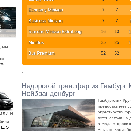
Economy Minivan
7
7
Business Minivan
7
7
Standart Minivan ExtraLong
16
10
1
MiniBus
25
25
1
, мы
Bus Premium
52
52
ым
0%
* -
Недорогой трансфер из Гамбург 
Нойбранденбург
Гамбургский Кру
предоставляет ус
окрестностях гор
или и
путешествия на 
обили
отсюда отправит
 E, S
Англию. Как добр