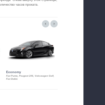
оличество часов проката.
Economy
Luxury Class
Fiat Punto, Peugeot 206, Vokswagen Golf,
Mercedes S-Class, Audi A8, BMW 730
Fiat Doblo
Cadillac STS