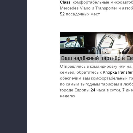
Class
, комфортабельные микроавто
Mercedes Viano и Transporter и авто
52
посадочных мест
Ваш надёжный партнёр в Е
24/7
Отправляясь в командировку или на 
семьёй, обратитесь к
KnopkaTransfer
обеспечим вам комфортабельный тр
по самым выгодным тарифам в люб
городе Европы
24
часа в сутки,
7
дне
неделю