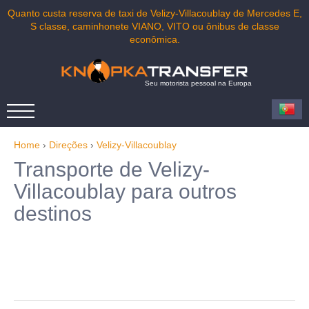
Quanto custa reserva de taxi de Velizy-Villacoublay de Mercedes E,
S classe, caminhonete VIANO, VITO ou ônibus de classe
econômica.
Seu motorista pessoal na Europa
Home
›
Direções
›
Velizy-Villacoublay
Transporte de Velizy-
Villacoublay para outros
destinos