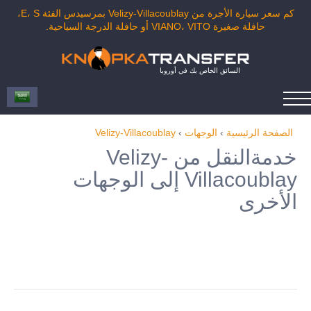
كم سعر سيارة الأجرة من Velizy-Villacoublay بمرسيدس الفئة E، S،
حافلة صغيرة VIANO، VITO أو حافلة الدرجة السياحية.
السائق الخاص بك في أوروبا
الصفحة الرئيسية
›
الوجهات
›
Velizy-Villacoublay
خدمةالنقل من Velizy-
Villacoublay إلى الوجهات
الأخرى