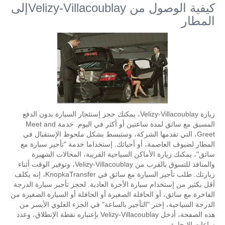
كيفية الوصول من Velizy-Villacoublayإلى
المطار
زيارة Velizy-Villacoublay، يمكنك حجز إستئجار السيارة بدون الدفع
المسبق مع سائق لمدة ساعتين أو أكثر في اليوم. خدمة Meet and
Greet، التي تقدمها الشركة، وستبسط بشكل ملحوظ الإستقبال في
المطار لضيوف العاصمة، أو أحبائك. إستخداما خدمة "تأجير سيارة مع
سائق"، يمكنك زيارة الأماكن السياحية القريبة، المحالات الشهيرة
والمنافذ للتسوق بالقرب من Velizy-Villacoublay، وتوفير الوقت أثناء
زيارتك. طلب تأجير السيارة مع سائق في KnopkaTransfer، إنه يكلف
أقل بكثير من إستخدام سيارة الأجرة العادية. لحجز تأجير سيارة الدرجة
الفاخرة مع سائق، أو الحافلة الصغيرة أو الحافلة أو السيارة الصغيرة من
الدرجة السياحية، إختر "التأجير بالساعة" في الجزء العلوي الأيسر من
هذه الصفحة، أدخل Velizy-Villacoublay بإعتباره نقطة الإنطلاق، وعدد
ساعات الإيجارة.