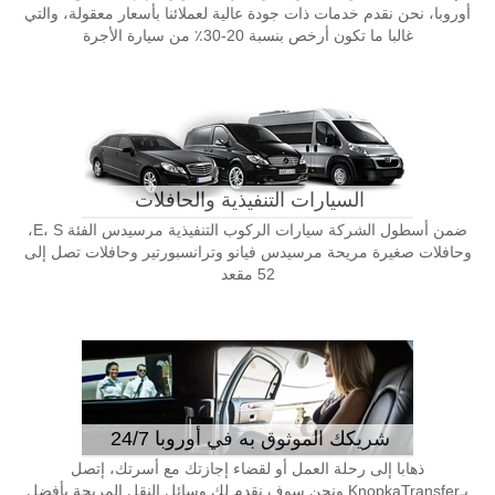
أوروبا، نحن نقدم خدمات ذات جودة عالية لعملائنا بأسعار معقولة، والتي
غالبا ما تكون أرخص بنسبة 20-30٪ من سيارة الأجرة
السيارات التنفيذية والحافلات
ضمن أسطول الشركة سيارات الركوب التنفيذية مرسيدس الفئة E، S،
وحافلات صغيرة مريحة مرسيدس فيانو وترانسبورتير وحافلات تصل إلى
52 مقعد
شريكك الموثوق به في أوروبا 24/7
ذهابا إلى رحلة العمل أو لقضاء إجازتك مع أسرتك، إتصل
بـKnopkaTransfer ونحن سوف نقدم لك وسائل النقل المريحة بأفضل