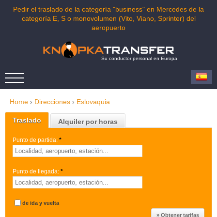
Pedir el traslado de la categoría "business" en Mercedes de la
categoría E, S o monovolumen (Vito, Viano, Sprinter) del
aeropuerto
Su conductor personal en Europa
Home
›
Direcciones
›
Eslovaquia
Traslado
Alquiler por horas
Punto de partida:
*
Punto de llegada:
*
de ida y vuelta