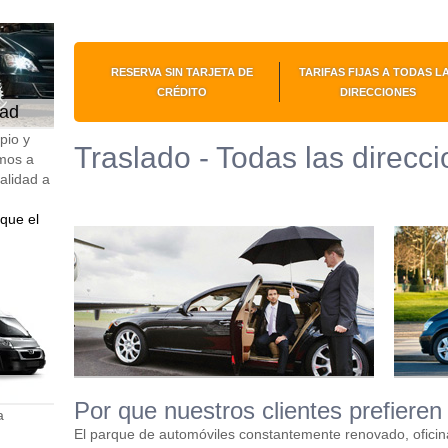
RESERVA SIN TARJETA DE
TARIFAS FIJAS A TODAS L
CRÉDITO
DIRECCIONES
dad
pio y
Traslado - Todas las direcc
mos a
calidad a
que el
Por que nuestros clientes prefieren 
a
El parque de automóviles constantemente renovado, oficin