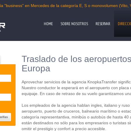
oría "business" en Mercedes de la categoría E, S o monovolumen (Vito, V
HOME
SOBRE NOSOTROS
RESERVAR
DIRECCI
a
Traslado de los aeropuerto
Europa
Aprovechar servicios de la agencia KnopkaTransfer signifi
Nuestro conductor le esperará en el aeropuerto con placa
equipaje. En caso de retraso de su vuelo garantizamos una
Los empleados de la agencia hablan ingles, italiano y ruso 
aeropuerto, puerto de cruceros, balneario marítimo o estac
categoría representantiva, minibús o autobús de hasta 40 a
están destinados no sólo para los empresarios o turistas s
omitir el prestigio y confort a precio accesible.