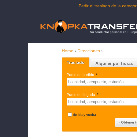
Pedir el traslado de la categ
Su conductor personal en Europ
Home
›
Direcciones
›
Traslado
Alquiler por horas
Punto de partida:
*
Punto de llegada:
*
de ida y vuelta