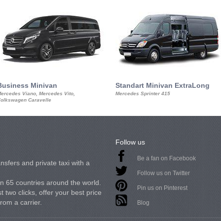
Business Minivan
Standart Minivan ExtraLong
ercedes Viano, Mercedes Vito,
Mercedes Sprinter 415
olkswagen Caravelle
Follow us
Be a fan on Facebook
nsfers and private taxi with a
Follow us on Twitter
in 65 countries around the world.
Pin us on Pinterest
 two clicks, offer your best price
from a carrier.
Blog