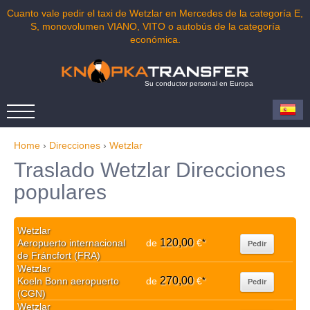
Cuanto vale pedir el taxi de Wetzlar en Mercedes de la categoría E,
S, monovolumen VIANO, VITO o autobús de la categoría
económica.
Su conductor personal en Europa
Home
›
Direcciones
›
Wetzlar
Traslado Wetzlar Direcciones
populares
Wetzlar
120,00
Aeropuerto internacional
de
€
*
Pedir
de Fráncfort (FRA)
Wetzlar
270,00
Koeln Bonn aeropuerto
de
€
*
Pedir
(CGN)
Wetzlar