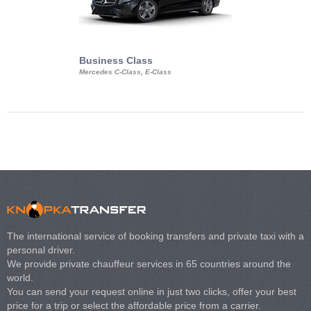
Business Class
Business Min
Mercedes C-Class, E-Class
Mercedes Viano, M
Volkswagen Carave
The international service of booking transfers and private taxi with a
personal driver.
We provide private chauffeur services in 65 countries around the
world.
You can send your request online in just two clicks, offer your best
price for a trip or select the affordable price from a carrier.