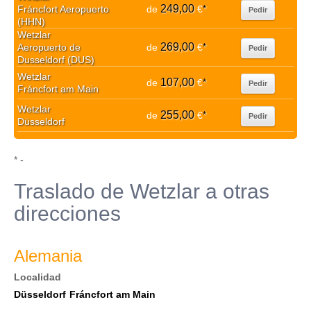
249,00
Fráncfort Aeropuerto
de
€
*
Pedir
(HHN)
Wetzlar
269,00
Aeropuerto de
de
€
*
Pedir
Dusseldorf (DUS)
Wetzlar
107,00
de
€
*
Pedir
Fráncfort am Main
Wetzlar
255,00
de
€
*
Pedir
Düsseldorf
* -
Traslado de Wetzlar a otras
direcciones
Alemania
Localidad
Düsseldorf
Fráncfort am Main