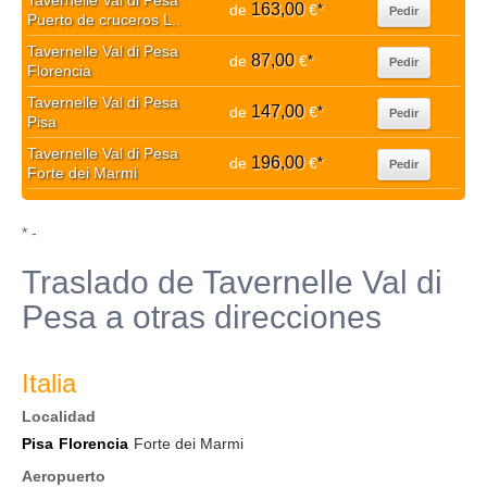
Tavernelle Val di Pesa
163,00
de
€
*
Pedir
Puerto de cruceros L..
Tavernelle Val di Pesa
87,00
de
€
*
Pedir
Florencia
Tavernelle Val di Pesa
147,00
de
€
*
Pedir
Pisa
Tavernelle Val di Pesa
196,00
de
€
*
Pedir
Forte dei Marmi
* -
Traslado de Tavernelle Val di
Pesa a otras direcciones
Italia
Localidad
Pisa
Florencia
Forte dei Marmi
Aeropuerto