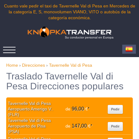
Cuanto vale pedir el taxi de Tavernelle Val di Pesa en Mercedes de
la categoría E, S, monovolumen VIANO, VITO o autobús de la
categoría económica.
Su conductor personal en Europa
Home
›
Direcciones
›
Tavernelle Val di Pesa
Traslado Tavernelle Val di
Pesa Direcciones populares
Tavernelle Val di Pesa
96,00
Aeropuerto Amerigo V..
de
€
*
Pedir
(FLR)
Tavernelle Val di Pesa
147,00
Aeropuerto de Pisa
de
€
*
Pedir
(PSA)