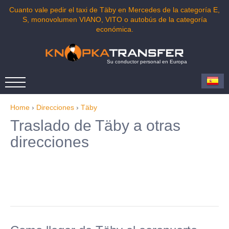
Cuanto vale pedir el taxi de Täby en Mercedes de la categoría E,
S, monovolumen VIANO, VITO o autobús de la categoría
económica.
Su conductor personal en Europa
Home
›
Direcciones
›
Täby
Traslado de Täby a otras
direcciones