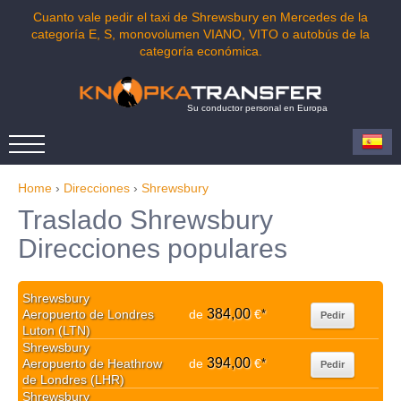
Cuanto vale pedir el taxi de Shrewsbury en Mercedes de la
categoría E, S, monovolumen VIANO, VITO o autobús de la
categoría económica.
Su conductor personal en Europa
Home
›
Direcciones
›
Shrewsbury
Traslado Shrewsbury
Direcciones populares
Shrewsbury
384,00
Aeropuerto de Londres
de
€
*
Pedir
Luton (LTN)
Shrewsbury
394,00
Aeropuerto de Heathrow
de
€
*
Pedir
de Londres (LHR)
Shrewsbury