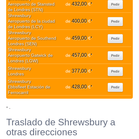
432,00
Aeropuerto de Stansted
de
€
*
Pedir
de Londres (STN)
Shrewsbury
400,00
Aeropuerto de la ciudad
de
€
*
Pedir
de Londres (LCY)
Shrewsbury
459,00
Aeropuerto de Southend
de
€
*
Pedir
Londres (SEN)
Shrewsbury
457,00
Aeropuerto Gatwick de
de
€
*
Pedir
Londres (LGW)
Shrewsbury
377,00
de
€
*
Pedir
Londres
Shrewsbury
428,00
Ebbsfleet Estación de
de
€
*
Pedir
Ferrocarril
* -
Traslado de Shrewsbury a
otras direcciones