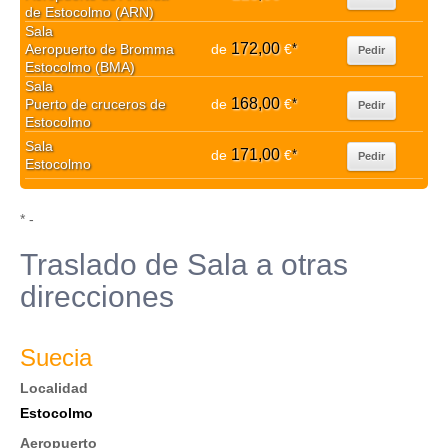
de Estocolmo (ARN)
Sala
172,00
Aeropuerto de Bromma
de
€
*
Pedir
Estocolmo (BMA)
Sala
168,00
Puerto de cruceros de
de
€
*
Pedir
Estocolmo
Sala
171,00
de
€
*
Pedir
Estocolmo
* -
Traslado de Sala a otras
direcciones
Suecia
Localidad
Estocolmo
Aeropuerto