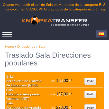
Cuanto vale pedir el taxi de Sala en Mercedes de la categoría E, S,
monovolumen VIANO, VITO o autobús de la categoría económica.
Su conductor personal en Europa
Home
›
Direcciones
›
Sala
Traslado Sala Direcciones
populares
Sala
194,00
Aeropuerto de Skavsta
de
€
*
Pedir
de Estocolmo (NYO)
Sala
197,00
Estocolmo Aeropuerto
de
€
*
Pedir
Vasteras (VST)
Sala
223,00
Aeropuerto de Arlanda
de
€
*
Pedir