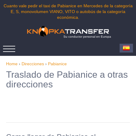
Cuanto vale pedir el taxi de Pabianice en Mercedes de la categoría
E, S, monovolumen VIANO, VITO o autobús de la categoría
económica.
Su conductor personal en Europa
Home
›
Direcciones
›
Pabianice
Traslado de Pabianice a otras
direcciones