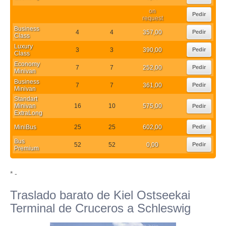
on
Pedir
request
Business
4
4
357,00
Pedir
Class
Luxury
3
3
390,00
Pedir
Class
Economy
7
7
252,00
Pedir
Minivan
Business
7
7
361,00
Pedir
Minivan
Standart
Minivan
16
10
575,00
Pedir
ExtraLong
MiniBus
25
25
602,00
Pedir
Bus
52
52
0,00
Pedir
Premium
* -
Traslado barato de Kiel Ostseekai
Terminal de Cruceros a Schleswig