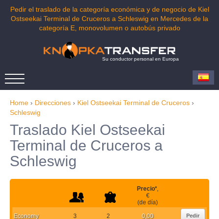
Pedir el traslado de la categoría económica y de negocio de Kiel
Ostseekai Terminal de Cruceros a Schleswig en Mercedes de la
categoría E, monovolumen o autobús privado
Su conductor personal en Europa
Home
›
Direcciones
›
Kiel Ostseekai Terminal de Cruceros
›
Schleswig
Traslado Kiel Ostseekai
Terminal de Cruceros a
Schleswig
Precio
*
,
€
(de día)
Economy
3
2
0,00
Pedir