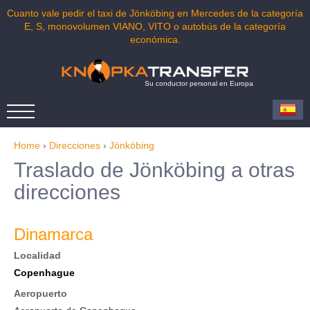
Cuanto vale pedir el taxi de Jönköbing en Mercedes de la categoría
E, S, monovolumen VIANO, VITO o autobús de la categoría
económica.
Su conductor personal en Europa
Home
›
Direcciones
›
Jönköbing
Traslado de Jönköbing a otras
direcciones
Dinamarca
Localidad
Copenhague
Aeropuerto