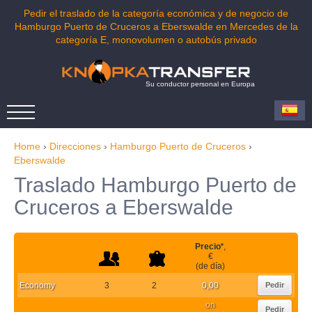
Pedir el traslado de la categoría económica y de negocio de
Hamburgo Puerto de Cruceros a Eberswalde en Mercedes de la
categoría E, monovolumen o autobús privado
Su conductor personal en Europa
Home
›
Direcciones
›
Hamburgo Puerto de Cruceros
›
Eberswalde
Traslado Hamburgo Puerto de
Cruceros a Eberswalde
Precio
*
,
€
(de día)
Economy
3
2
0,00
Pedir
on
Pedir