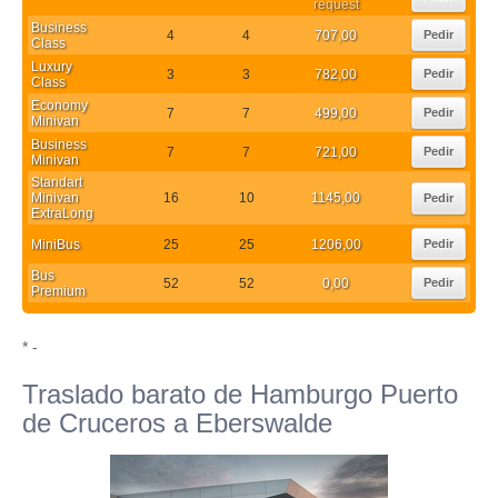
request
Business
4
4
707,00
Pedir
Class
Luxury
3
3
782,00
Pedir
Class
Economy
7
7
499,00
Pedir
Minivan
Business
7
7
721,00
Pedir
Minivan
Standart
Minivan
16
10
1145,00
Pedir
ExtraLong
MiniBus
25
25
1206,00
Pedir
Bus
52
52
0,00
Pedir
Premium
* -
Traslado barato de Hamburgo Puerto
de Cruceros a Eberswalde