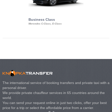
Business Class
Business Min
Mercedes C-Class, E-Class
Mercedes Viano, M
Volkswagen Carave
The international service of booking transfers and private taxi with a
personal driver.
We provide private chauffeur services in 65 countries around the
world.
You can send your request online in just two clicks, offer your best
price for a trip or select the affordable price from a carrier.