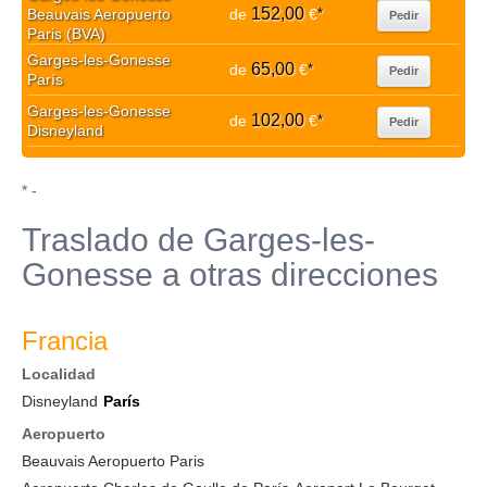
152,00
Beauvais Aeropuerto
de
€
*
Pedir
Paris (BVA)
Garges-les-Gonesse
65,00
de
€
*
Pedir
París
Garges-les-Gonesse
102,00
de
€
*
Pedir
Disneyland
* -
Traslado de Garges-les-
Gonesse a otras direcciones
Francia
Localidad
Disneyland
París
Aeropuerto
Beauvais Aeropuerto Paris