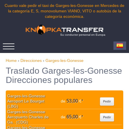
Cuanto vale pedir el taxi de Garges-les-Gonesse en Mercedes de
la categoría E, S, monovolumen VIANO, VITO o autobús de la
categoría económica.
Su conductor personal en Europa
Home
›
Direcciones
›
Garges-les-Gonesse
Traslado Garges-les-Gonesse
Direcciones populares
Garges-les-Gonesse
53,00
Aeroport Le Bourget
de
€
*
Pedir
(LBG)
Garges-les-Gonesse
65,00
Aeropuerto Charles de
de
€
*
Pedir
Ga.. (CDG)
Garges-les-Gonesse