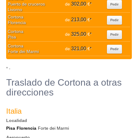
302,00
Puerto de cruceros
de
€
*
Pedir
Livorno
Cortona
213,00
de
€
*
Pedir
Florencia
Cortona
325,00
de
€
*
Pedir
Pisa
Cortona
321,00
de
€
*
Pedir
Forte dei Marmi
* -
Traslado de Cortona a otras
direcciones
Italia
Localidad
Pisa
Florencia
Forte dei Marmi
Aeropuerto