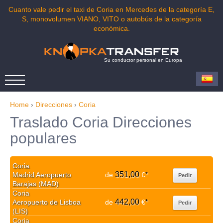
Cuanto vale pedir el taxi de Coria en Mercedes de la categoría E,
S, monovolumen VIANO, VITO o autobús de la categoría
económica.
Su conductor personal en Europa
Home
›
Direcciones
›
Coria
Traslado Coria Direcciones
populares
Coria
351,00
Madrid Aeropuerto
de
€
*
Pedir
Barajas (MAD)
Coria
442,00
Aeropuerto de Lisboa
de
€
*
Pedir
(LIS)
Coria