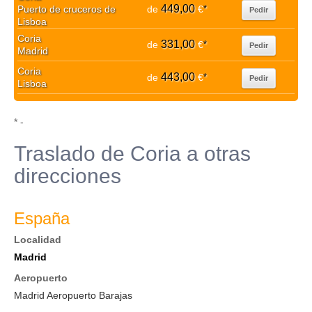
449,00
Puerto de cruceros de
de
€
*
Pedir
Lisboa
Coria
331,00
de
€
*
Pedir
Madrid
Coria
443,00
de
€
*
Pedir
Lisboa
* -
Traslado de Coria a otras
direcciones
España
Localidad
Madrid
Aeropuerto
Madrid Aeropuerto Barajas