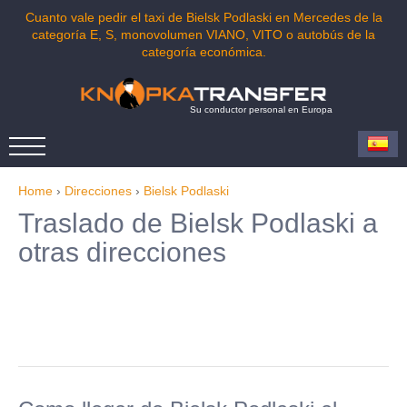
Cuanto vale pedir el taxi de Bielsk Podlaski en Mercedes de la
categoría E, S, monovolumen VIANO, VITO o autobús de la
categoría económica.
Su conductor personal en Europa
Home
›
Direcciones
›
Bielsk Podlaski
Traslado de Bielsk Podlaski a
otras direcciones