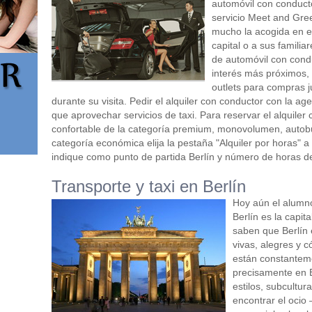
automóvil con conducto
servicio Meet and Gree
mucho la acogida en e
capital o a sus familia
de automóvil con condu
interés más próximos,
outlets para compras j
durante su visita. Pedir el alquiler con conductor con la 
que aprovechar servicios de taxi. Para reservar el alquiler
confortable de la categoría premium, monovolumen, autob
categoría económica elija la pestaña "Alquiler por horas" a 
indique como punto de partida Berlín y número de horas de 
Transporte y taxi en Berlín
Hoy aún el alumn
Berlín es la capit
saben que Berlín
vivas, alegres y 
están constanteme
precisamente en 
estilos, subcultur
encontrar el ocio 