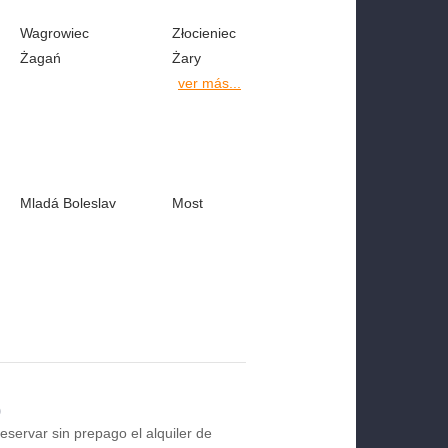
Wagrowiec
Złocieniec
Żagań
Żary
ver más...
Mladá Boleslav
Most
o
 reservar sin prepago el alquiler de