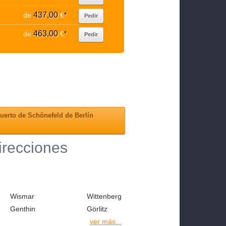
437,00
de
€
*
Pedir
463,00
de
€
*
Pedir
erto de Schönefeld de Berlín
direcciones
Wismar
Wittenberg
Genthin
Görlitz
ver más...