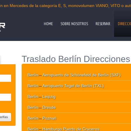
rlín en Mercedes de la categoría E, S, monovolumen VIANO, VITO o au
HOME
SOBRE NOSOTROS
RESERVAR
DIRECCI
a
Traslado Berlín Direccione
Berlín
↔
Aeropuerto de Schönefeld de Berlín (SXF)
Berlín
↔
Aeropuerto Tegel de Berlín (TXL)
Berlín
↔
Leipzig
Berlín
↔
Dresde
Berlín
↔
Poznań
Berlín
↔
Hamburgo Puerto de Cruceros