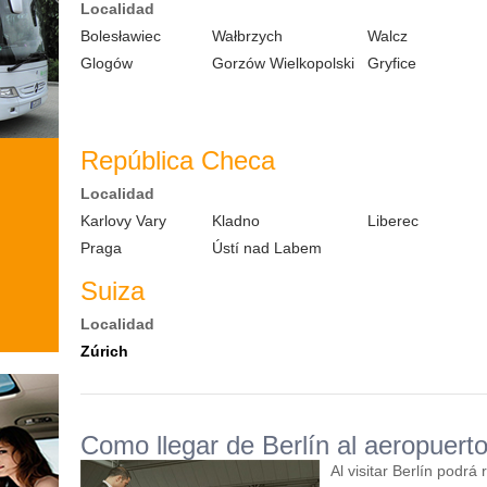
Localidad
Bolesławiec
Wałbrzych
Walcz
Glogów
Gorzów Wielkopolski
Gryfice
República Checa
Localidad
Karlovy Vary
Kladno
Liberec
Praga
Ústí nad Labem
Suiza
Localidad
Zúrich
Como llegar de Berlín al aeropuert
Al visitar Berlín podrá