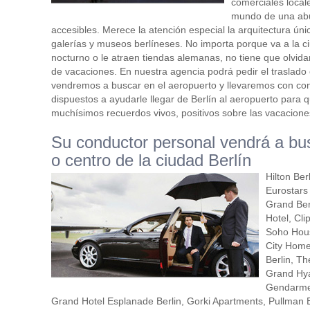
comerciales local
mundo de una abu
accesibles. Merece la atención especial la arquitectura úni
galerías y museos berlíneses. No importa porque va a la ciu
nocturno o le atraen tiendas alemanas, no tiene que olvida
de vacaciones. En nuestra agencia podrá pedir el traslado 
vendremos a buscar en el aeropuerto y llevaremos con con
dispuestos a ayudarle llegar de Berlín al aeropuerto para 
muchísimos recuerdos vivos, positivos sobre las vacacione
Su conductor personal vendrá a busc
o centro de la ciudad Berlín
Hilton Ber
Eurostars 
Grand Ber
Hotel, Cl
Soho Hous
City Home
Berlin, Th
Grand Hyat
Gendarmen
Grand Hotel Esplanade Berlin, Gorki Apartments, Pullman 