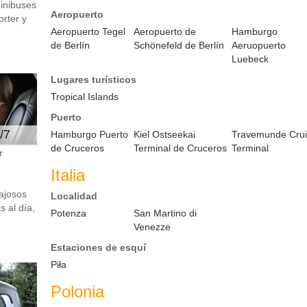
minibuses
Aeropuerto
rter y
Aeropuerto Tegel
Aeropuerto de
Hamburgo
de Berlín
Schönefeld de Berlín
Aeruopuerto
Luebeck
Lugares turísticos
Tropical Islands
Puerto
/7
Hamburgo Puerto
Kiel Ostseekai
Travemunde Cru
de Cruceros
Terminal de Cruceros
Terminal
r
Italia
ajosos
Localidad
 al día,
Potenza
San Martino di
Venezze
Estaciones de esquí
Piła
Polonia