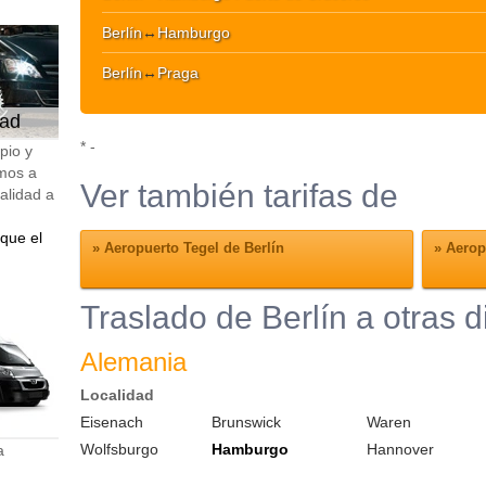
Berlín
↔
Hamburgo
Berlín
↔
Praga
dad
* -
pio y
mos a
Ver también tarifas de
calidad a
que el
»
Aeropuerto Tegel de Berlín
»
Aeropu
Traslado de Berlín a otras 
Alemania
Localidad
Eisenach
Brunswick
Waren
Wolfsburgo
Hamburgo
Hannover
a