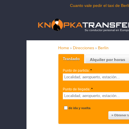
Cuanto vale pedir el taxi de Be
Su conductor personal en Europ
Home
›
Direcciones
›
Berlín
Traslado
Alquiler por horas
Punto de partida:
*
Punto de llegada:
*
de ida y vuelta