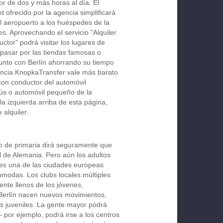
r de dos y más horas al día. El
t ofrecido por la agencia simplificará
l aeropuerto a los huéspedes de la
res. Aprovechando el servicio "Alquiler
ctor" podrá visitar los lugares de
 pasar por las tiendas famosas o
unto con Berlín ahorrando su tiempo
agencia KnopkaTransfer vale más barato
 con conductor del automóvil
ús o automóvil pequeño de la
la izquierda arriba de esta página,
alquiler.
o de primaria dirá seguramente que
al de Alemania. Pero aún los adultos
 es una de las ciudades europeas
cómodas. Los clubs locales múltiples
nte llenos de los jóvenes,
Berlín nacen nuevos movimientos,
as juveniles. La gente mayor podrá
– por ejemplo, podrá irse a los centros