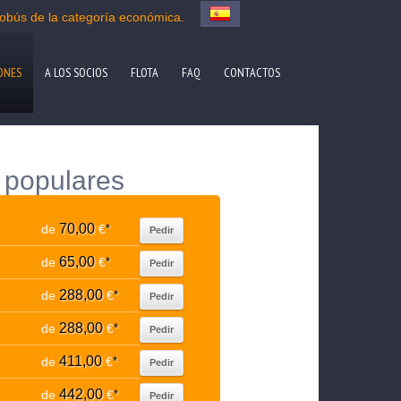
tobús de la categoría económica.
ONES
A LOS SOCIOS
FLOTA
FAQ
CONTACTOS
s populares
70,00
de
€
*
Pedir
65,00
de
€
*
Pedir
288,00
de
€
*
Pedir
288,00
de
€
*
Pedir
411,00
de
€
*
Pedir
442,00
de
€
*
Pedir