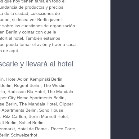
es que hoy tienen fama en todo el
ndancia de productos y precios
ca de la ciudad, colecciones de
dad, si desea ver Berlín juvenil
r sobre las cuestiones de organización
en Berlín y contar con que le
fort al hotel. También estamos
que pueda tomar el avión y traer a casa
s de aquí.
arle y llevará al hotel
lin, Hotel Adlon Kempinski Berlin,
Berlin, Regent Berlin, The Westin
lin, Radisson Blu Hotel, The Mandala
ipper City Home Apartments Berlin,
e Berlin, The Mandala Hotel, Clipper
 Apartments Berlin, Soho House
e Ritz-Carlton, Berlin Marriott Hotel,
t Berlin, Sofitel Berlin
markt, Hotel de Rome - Rocco Forte,
Berlin Schweizerhof