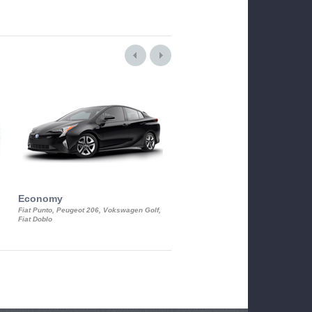
Economy
Luxury Class
Fiat Punto, Peugeot 206, Vokswagen Golf,
Mercedes S-Class, Audi A8, BMW 730
Fiat Doblo
Cadillac STS